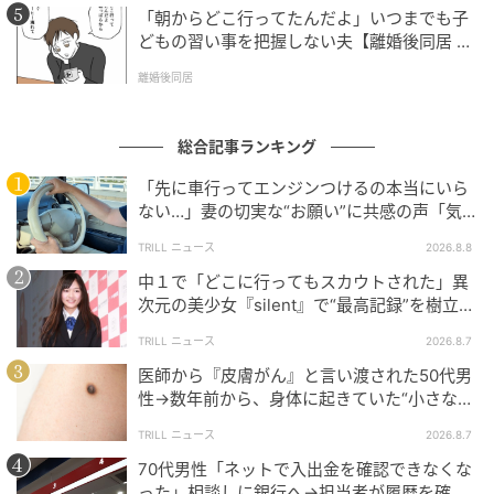
「朝からどこ行ってたんだよ」いつまでも子
どもの習い事を把握しない夫【離婚後同居 Vo
l.1】
離婚後同居
総合記事ランキング
「先に車行ってエンジンつけるの本当にいら
ない…」妻の切実な“お願い”に共感の声「気
づかないんですよね…」
TRILL ニュース
2026.8.8
中１で「どこに行ってもスカウトされた」異
次元の美少女『silent』で“最高記録”を樹立し
た「反則級」の【トップ女優】
TRILL ニュース
2026.8.7
医師から『皮膚がん』と言い渡された50代男
性→数年前から、身体に起きていた“小さな異
変”に「あのとき受診していれば…」
TRILL ニュース
2026.8.7
70代男性「ネットで入出金を確認できなくな
った」相談しに銀行へ→担当者が履歴を確認