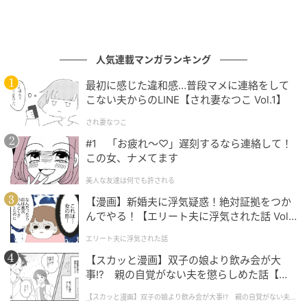
人気連載マンガランキング
最初に感じた違和感…普段マメに連絡をして
こない夫からのLINE【され妻なつこ Vol.1】
され妻なつこ
#1 「お疲れ〜♡」遅刻するなら連絡して！
この女、ナメてます
美人な友達は何でも許される
【漫画】新婚夫に浮気疑惑！絶対証拠をつか
んでやる！【エリート夫に浮気された話 Vol.
1】
エリート夫に浮気された話
【スカッと漫画】双子の娘より飲み会が大
事!? 親の自覚がない夫を懲らしめた話【第1
話】
【スカッと漫画】双子の娘より飲み会が大事!? 親の自覚がない夫を
懲らしめた話