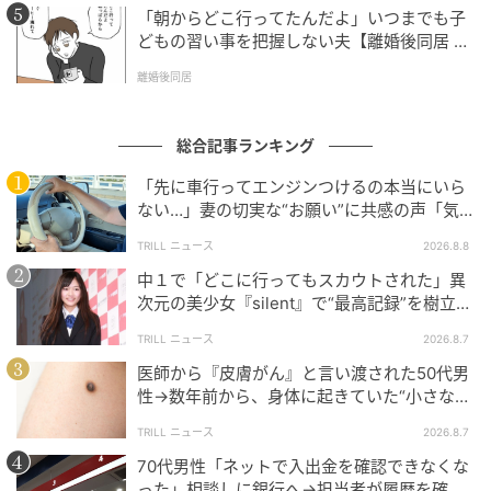
「朝からどこ行ってたんだよ」いつまでも子
どもの習い事を把握しない夫【離婚後同居 Vo
l.1】
離婚後同居
総合記事ランキング
「先に車行ってエンジンつけるの本当にいら
ない…」妻の切実な“お願い”に共感の声「気
づかないんですよね…」
TRILL ニュース
2026.8.8
中１で「どこに行ってもスカウトされた」異
次元の美少女『silent』で“最高記録”を樹立し
た「反則級」の【トップ女優】
TRILL ニュース
2026.8.7
医師から『皮膚がん』と言い渡された50代男
性→数年前から、身体に起きていた“小さな異
変”に「あのとき受診していれば…」
TRILL ニュース
2026.8.7
70代男性「ネットで入出金を確認できなくな
った」相談しに銀行へ→担当者が履歴を確認