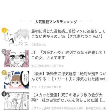
人気連載マンガランキング
最初に感じた違和感…普段マメに連絡をして
こない夫からのLINE【され妻なつこ Vol.1】
され妻なつこ
#1 「お疲れ〜♡」遅刻するなら連絡して！
この女、ナメてます
美人な友達は何でも許される
【漫画】新婚夫に浮気疑惑！絶対証拠をつか
んでやる！【エリート夫に浮気された話 Vol.
1】
エリート夫に浮気された話
【スカッと漫画】双子の娘より飲み会が大
事!? 親の自覚がない夫を懲らしめた話【第1
話】
【スカッと漫画】双子の娘より飲み会が大事!? 親の自覚がない夫を
懲らしめた話