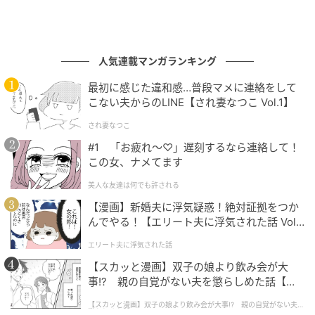
人気連載マンガランキング
最初に感じた違和感…普段マメに連絡をして
こない夫からのLINE【され妻なつこ Vol.1】
され妻なつこ
#1 「お疲れ〜♡」遅刻するなら連絡して！
この女、ナメてます
美人な友達は何でも許される
【漫画】新婚夫に浮気疑惑！絶対証拠をつか
んでやる！【エリート夫に浮気された話 Vol.
1】
エリート夫に浮気された話
【スカッと漫画】双子の娘より飲み会が大
事!? 親の自覚がない夫を懲らしめた話【第1
話】
【スカッと漫画】双子の娘より飲み会が大事!? 親の自覚がない夫を
懲らしめた話