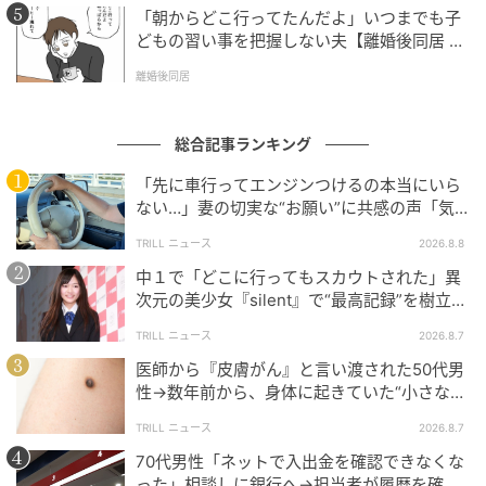
「朝からどこ行ってたんだよ」いつまでも子
どもの習い事を把握しない夫【離婚後同居 Vo
l.1】
離婚後同居
総合記事ランキング
「先に車行ってエンジンつけるの本当にいら
ない…」妻の切実な“お願い”に共感の声「気
づかないんですよね…」
TRILL ニュース
2026.8.8
中１で「どこに行ってもスカウトされた」異
次元の美少女『silent』で“最高記録”を樹立し
た「反則級」の【トップ女優】
TRILL ニュース
2026.8.7
医師から『皮膚がん』と言い渡された50代男
性→数年前から、身体に起きていた“小さな異
変”に「あのとき受診していれば…」
TRILL ニュース
2026.8.7
70代男性「ネットで入出金を確認できなくな
った」相談しに銀行へ→担当者が履歴を確認