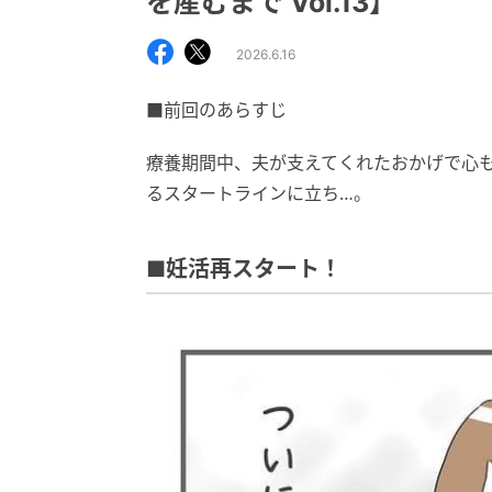
を産むまで Vol.13】
2026.6.16
■前回のあらすじ
療養期間中、夫が支えてくれたおかげで心
るスタートラインに立ち…。
■妊活再スタート！