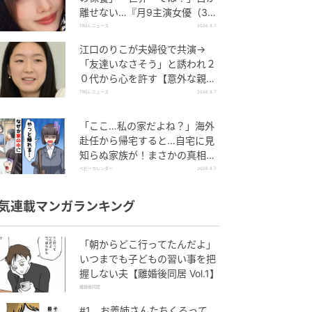
離せない…『月9主演女優（34
歳）』“極上”美ショットがすご
TRILL ニュース
2026.8.7
い
江口のりこが夫婦役で共演→
「友達いなさそう」と誘われ２
０代から心を許す【意外な親友
芸人】とは？
TRILL ニュース
2026.8.7
「ここ…私の家だよね？」海外
赴任から帰宅すると…自宅に見
知らぬ家族が！まさかの真相と
は！？
ベビーカレンダー
2026.8.7
気連載マンガランキング
「朝からどこ行ってたんだよ」
いつまでも子どもの習い事を把
握しない夫【離婚後同居 Vol.1】
離婚後同居
#1 お義姉さんたちくるって、