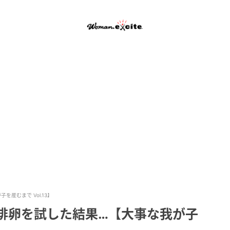
産むまで Vol.13】
排卵を試した結果…【大事な我が子