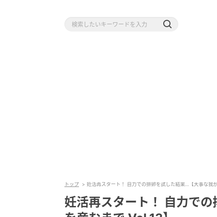
トップ
妊活再スタート！ 自力での排卵を試した結果…【大事な我が子を
妊活再スタート！ 自力での