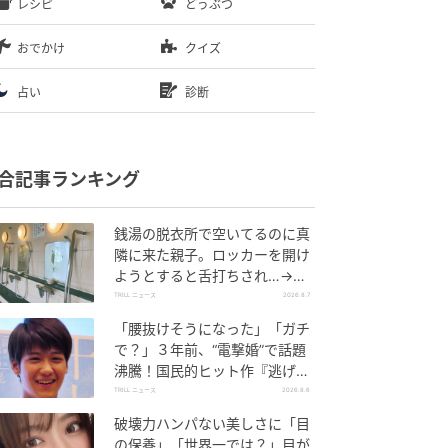
レシピ
どうぶつ
おでかけ
クイズ
占い
診断
合記事ランキング
銭湯の脱衣所で空いてるのに真
隣に来た親子。ロッカーを開け
ようとすると舌打ちされ…→直
後、娘の放った“純粋な一言”に
TRILL ニュース
2026.8.7
「心の中で拍手」
「腰抜けそうになった」「ガチ
で？」３年前、“電撃婚”で話題
沸騰！国民的ヒット作『逃げ
恥』で異彩放った【国宝級イケ
TRILL ニュース
2026.8.6
メン】
破壊力ハンパない美しさに「目
の保養」「世界一では？」目が