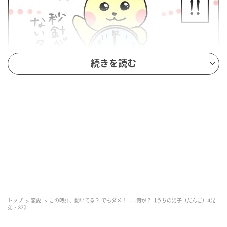
続きを読む
トップ
恋愛
この時計、動いてる？ でもダメ！ ……何が？【うちの男子（だんご）4兄
弟・37】