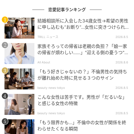
恋愛記事ランキング
結婚相談所に入会した34歳女性→希望の男性
に申し込むも“お断り”…女性に突きつけられた
「高望み」以上の残酷な原因とは？
TRILL ニュース
2026.8.5
家族そろっての帰省は老親の負担？「娘一家
の帰省が煩わしい……」"迎える側の憂うつ"の
正体と対処法
All About
2026.8.6
「もう好きじゃないの？」不倫男性の気持ち
が離れ始めた時に見せる３つのサイン
beauty news tokyo
2026.8.5
こんな女性は苦手です。男性が「だるいな」
と感じる女性の特徴
beauty news tokyo
2026.8.5
「もう限界かも…」不倫中の女性が関係を終
わらせたくなる瞬間