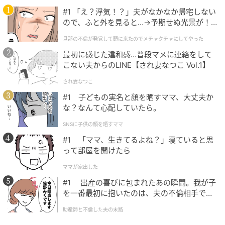
#1 「え？浮気！？」夫がなかなか帰宅しない
ので、ふと外を見ると…→予期せぬ光景が！
｜旦那の不倫が発覚して頭に来たのでメチャ
旦那の不倫が発覚して頭に来たのでメチャクチャにしてやった
クチャにしてやった
最初に感じた違和感…普段マメに連絡をして
こない夫からのLINE【され妻なつこ Vol.1】
され妻なつこ
#1 子どもの実名と顔を晒すママ、大丈夫か
な？なんて心配していたら。
SNSに子供の顔を晒すママ
#1 「ママ、生きてるよね？」寝ていると思
って部屋を開けたら
ママが家出した
#1 出産の喜びに包まれたあの瞬間。我が子
を一番最初に抱いたのは、夫の不倫相手でし
た。
助産師と不倫した夫の末路