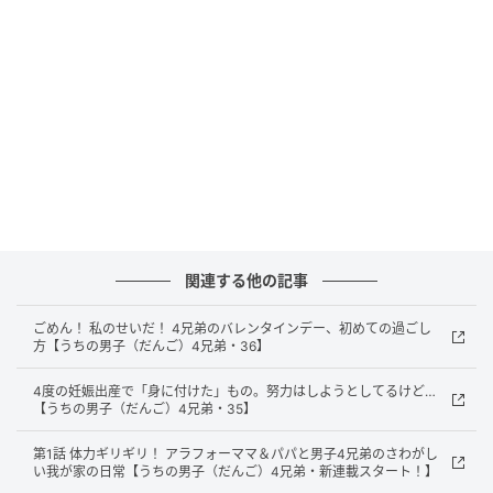
関連する他の記事
ごめん！ 私のせいだ！ 4兄弟のバレンタインデー、初めての過ごし
方【うちの男子（だんご）4兄弟・36】
4度の妊娠出産で「身に付けた」もの。努力はしようとしてるけど…
【うちの男子（だんご）4兄弟・35】
第1話 体力ギリギリ！ アラフォーママ＆パパと男子4兄弟のさわがし
い我が家の日常【うちの男子（だんご）4兄弟・新連載スタート！】