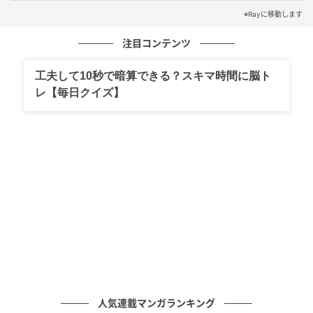
毎日1分英会話で、知って得するフレーズを学びましょ
※Rayに移動します
う！
注目コンテンツ
※解答は複数ある場合があります。
工夫して10秒で暗算できる？スキマ時間に脳ト
ライター Ray WEB編集部
レ【毎日クイズ】
元記事で読む
次の記事
【二字熟語クロスワード】真んなかに入る漢
字は？脳トレにチャレンジしてみよう！
の記事をもっとみる
人気連載マンガランキング