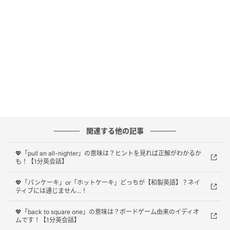
果たして、正解は？
正解は
「忙しい
」
でした！
「have a lot on my plate」は、「忙しい」という意味
の表現。
「自分が今忙しい」「いろいろと抱えている仕事や課
題がある」という状況を、伝るときに使えるフレーズ
です。
関連する他の記事
「I have a lot on my plate right now, so I might not
💖「pull an all-nighter」の意味は？ヒントを見れば正解がわかるか
be able to help you with that.」
も！【1分英会話】
（今、やることがたくさんあって、それを手伝うこと
ができないかもしれません）
💖「パンケーキ」or「ホットケーキ」どっちが【和製英語】？ネイ
ティブには通じません...！
あなたはわかりましたか？
💖「back to square one」の意味は？ボードゲーム由来のイディオ
ムです！【1分英会話】