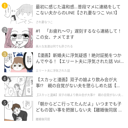
最初に感じた違和感…普段マメに連絡をして
こない夫からのLINE【され妻なつこ Vol.1】
され妻なつこ
#1 「お疲れ〜♡」遅刻するなら連絡して！
この女、ナメてます
美人な友達は何でも許される
【漫画】新婚夫に浮気疑惑！絶対証拠をつか
んでやる！【エリート夫に浮気された話 Vol.
1】
エリート夫に浮気された話
【スカッと漫画】双子の娘より飲み会が大
事!? 親の自覚がない夫を懲らしめた話【第1
話】
【スカッと漫画】双子の娘より飲み会が大事!? 親の自覚がない夫を
懲らしめた話
「朝からどこ行ってたんだよ」いつまでも子
どもの習い事を把握しない夫【離婚後同居 Vo
l.1】
離婚後同居