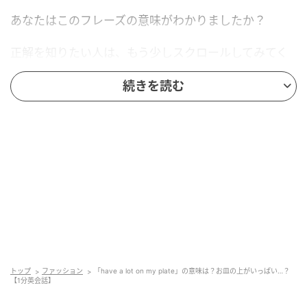
あなたはこのフレーズの意味がわかりましたか？
正解を知りたい人は、もう少しスクロールしてみてく
ださい。
続きを読む
Ray(レイ)
トップ
ファッション
「have a lot on my plate」の意味は？お皿の上がいっぱい…？
【1分英会話】