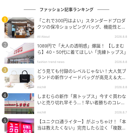
ファッション記事ランキング
「これで300円はよい」スタンダードプロダ
クツの保冷ショッピングバッグ、機能性とデ
ザインでネット大絶賛
All About
2026.8.8
1089円で「大人の透明感」爆誕！ 【しまむ
ら】40・50代に着てほしい「洗練トップス」
fashion trend news
2026.8.8
どう見ても付録のレベルじゃない！大人気ブ
ランドの新作ツイードバッグが高見え＆大容
量♡
michill
2026.8.8
しまむらの新作「黒トップス」今すぐ買わな
いと売り切れ早そう…！早い者勝ちのコレ買
いリスト
michill
2026.8.7
【ユニクロ通ライター】がぶっちゃけ！「本
当は教えたくない」完売したら泣く「複数買