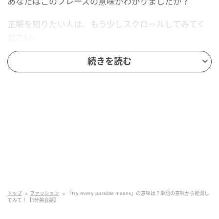
あなたはこのフレーズの意味がわかりましたか？
正解を知りたい人は、もう少しスクロールしてみてく
ださい。
続きを読む
Ray(レイ)
トップ
ファッション
「try every possible means」の意味は？単語の意味から推測し
てみて！【1分英会話】
果たして、正解は？