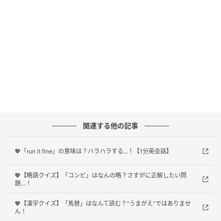
正解は
「あらゆる手を尽くす
」
でした！
「try every possible means」は、「あらゆる手を尽
くす」を表す表現です。
直訳すると「すべての可能な手段を試みる」となる通
り、「あらゆる手を尽くす」という意味で使える慣用
表現です。
「try all possible means」も、同じ意味で使えます
関連する他の記事
よ。
💖「run it fine」の意味は？ハラハラする...！【1分英会話】
「I tried every possible means and got my business
on track.」
💖【略語クイズ】「コンビ」はなんの略？さすがに正解したい問
題…！
（私はあらゆる手を尽くし、ビジネスを軌道に乗せ
た）
💖【漢字クイズ】「馬替」はなんて読む？“うまがえ”ではありませ
ん！