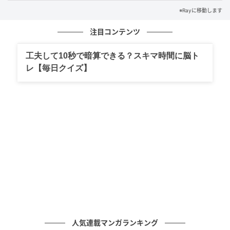
あなたはわかりましたか？
※Rayに移動します
毎日1分英会話で、知って得するフレーズを学びましょ
注目コンテンツ
う！
工夫して10秒で暗算できる？スキマ時間に脳ト
※解答は複数ある場合があります。
レ【毎日クイズ】
ライター Ray WEB編集部
元記事で読む
次の記事
【漢字クイズ】「的形」はなんて読む？
「ま」から読みます！
の記事をもっとみる
人気連載マンガランキング