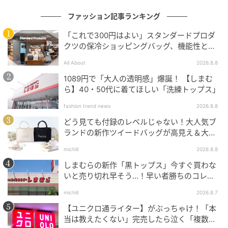
ファッション記事ランキング
「これで300円はよい」スタンダードプロダ
クツの保冷ショッピングバッグ、機能性とデ
ザインでネット大絶賛
All About
2026.8.8
1089円で「大人の透明感」爆誕！ 【しまむ
ら】40・50代に着てほしい「洗練トップス」
fashion trend news
2026.8.8
どう見ても付録のレベルじゃない！大人気ブ
ランドの新作ツイードバッグが高見え＆大容
量♡
michill
2026.8.8
しまむらの新作「黒トップス」今すぐ買わな
いと売り切れ早そう…！早い者勝ちのコレ買
いリスト
michill
2026.8.7
【ユニクロ通ライター】がぶっちゃけ！「本
当は教えたくない」完売したら泣く「複数買