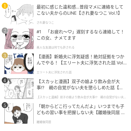
最初に感じた違和感…普段マメに連絡をして
こない夫からのLINE【され妻なつこ Vol.1】
され妻なつこ
#1 「お疲れ〜♡」遅刻するなら連絡して！
この女、ナメてます
美人な友達は何でも許される
【漫画】新婚夫に浮気疑惑！絶対証拠をつか
んでやる！【エリート夫に浮気された話 Vol.
1】
エリート夫に浮気された話
【スカッと漫画】双子の娘より飲み会が大
事!? 親の自覚がない夫を懲らしめた話【第1
話】
【スカッと漫画】双子の娘より飲み会が大事!? 親の自覚がない夫を
懲らしめた話
「朝からどこ行ってたんだよ」いつまでも子
どもの習い事を把握しない夫【離婚後同居 Vo
l.1】
離婚後同居