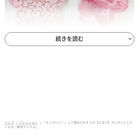
出典：Instagram
続きを読む
桜のコースターの中にグリッターが入った「SAKURA
2026 コースター シャイニーピンク」。
@j.u_u.n__starbucksさんによると「桜の花の形や花び
ら形のグリッター」が入っているそう。キラキラ・さ
らさらとグリッターが動くのが魅力です。桜形のシリ
コンカバー付き。価格は¥2,000（税込）でプレゼント
にも喜ばれそう。
トップ
ファッション
「センスいい！」って褒められそう♡【スタバ】プレゼントした
桜色をまとったベアチャーム
くなる「新作アイテム」