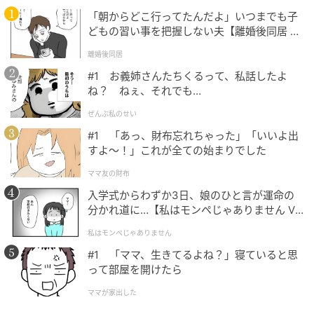
元記事で読む
「朝からどこ行ってたんだよ」いつまでも子
どもの習い事を把握しない夫【離婚後同居 Vo
l.1】
次の記事
離婚後同居
【ワークマンのメンズ服】が大人女性にいい
#1 お義姉さんたちくるって、私話したよ
かも！ 1,900円以下で買える♡「コスパ最強ト
ね？ ねぇ、それでも…
ップス」
ぜんぶ私のせい
#1 「あっ、財布忘れちゃった」「いいよ出
の記事をもっとみる
すよ〜！」これが全ての始まりでした
ママ友の財布
入学式からわずか3日、娘のひと言が運命の
分かれ道に…【私はモンペじゃありません Vo
l.1】
私はモンペじゃありません
#1 「ママ、生きてるよね？」寝ていると思
って部屋を開けたら
ママが家出した