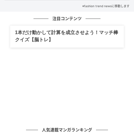
※fashion trend newsに移動します
桜カラーのドレスをまとった、ライトピンクのベアリ
スタがかわいいこちらは「SAKURA 2026 べアリスタ
注目コンテンツ
キーチェーン」¥2,500（税込）。縦8.5cmでバッグに
つけるのにちょうどいい大きさです。ピンクゴールド
1本だけ動かして計算を成立させよう！マッチ棒
クイズ【脳トレ】
カラーのパーツも華やか。桜形の、ロゴ入りレザー調
チャーム付きです。
※本文中の画像は投稿主様より掲載許諾をいただいて
います。
※こちらの記事では@j.u_u.n__starbucks様の
Instagram投稿をご紹介しております。
※記事内の情報は執筆時のものになります。価格変更
や、販売終了の可能性もございます。最新の商品情報
は各お店・ブランドなどにご確認くださいませ。
writer：Yuri.A
人気連載マンガランキング