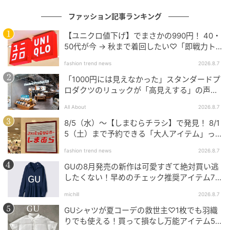
ファッション記事ランキング
【ユニクロ値下げ】でまさかの990円！ 40・
50代が今 → 秋まで着回したい♡「即戦力ト
ップス」
fashion trend news
2026.8.7
「1000円には見えなかった」スタンダードプ
ロダクツのリュックが「高見えする」の声。
2個購入する人も
All About
2026.8.7
8/5（水）〜【しまむらチラシ】で発見！ 8/1
5（土）まで予約できる「大人アイテム」っ
て？
fashion trend news
2026.8.7
GUの8月発売の新作は可愛すぎて絶対買い逃
したくない！早めのチェック推奨アイテム7
連発
michill
2026.8.7
GUシャツが夏コーデの救世主♡1枚でも羽織
りでも使える！買って損なし万能アイテム5