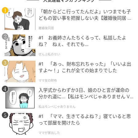
「朝からどこ行ってたんだよ」いつまでも子
どもの習い事を把握しない夫【離婚後同居 Vo
l.1】
離婚後同居
#1 お義姉さんたちくるって、私話したよ
ね？ ねぇ、それでも…
ぜんぶ私のせい
#1 「あっ、財布忘れちゃった」「いいよ出
すよ〜！」これが全ての始まりでした
ママ友の財布
入学式からわずか3日、娘のひと言が運命の
分かれ道に…【私はモンペじゃありません Vo
l.1】
私はモンペじゃありません
#1 「ママ、生きてるよね？」寝ていると思
って部屋を開けたら
ママが家出した