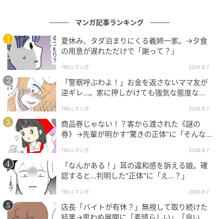
マンガ記事ランキング
夏休み、タダ泊まりにくる義姉一家。→夕食
の用意が遅れただけで「謝って？」
TRILLマンガ
2026.8.7
「警察呼ぶわよ！」お金を返さないママ友が
逆ギレ…。家に押しかけても強気な態度なワ
ケ
TRILLマンガ
2026.8.7
商品券じゃない！？客から渡された《謎の
券》→先輩が明かす“驚きの正体”に「そんな
世代差があるんですね」
TRILLマンガ
2026.8.7
「なんかある！」耳の違和感を訴える娘。確
認すると…判明した"正体"に「え…？」
TRILLマンガ
2026.8.7
店長「バイトが有休？」無視して取り続けた
結果→思わぬ展開に「素晴らしい」「良いこ