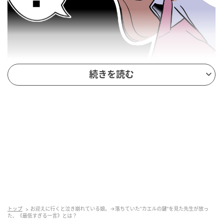
続きを読む
トップ
お迎えに行くと泣き崩れている娘。→落ちていた"カエルの鍵"を見た先生が放っ
た、《最低すぎる一言》とは？