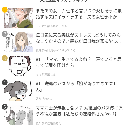
た声が寄せられ、思わず笑ってしまうシュールなやり
取りに共感が集まっています。
またあの女…？ 仕事と言いつつ楽しそうに電
話する夫にイライラする／夫の女性部下が気
になる（1）【夫婦の危機 まんが】
日常のちょっとした“あるある”も、視点を変えるだけで
夫の女性部下が気になる
こんなにユーモラスになる――そんな魅力が詰まった
毎日家に来る義妹がストレス…どうしてみん
エピソードです。
な甘やかすの？／義妹が毎日我が家にやって
くる（1）【義父母がシンドイんです！ まん
義妹が毎日我が家にやってくる
note：タナカ リヨウスケ（
タナカ リヨウスケ(イラス
が】
#1 「ママ、生きてるよね？」寝ていると思
トレーター)
）
って部屋を開けたら
クリエイター情報
ママが家出した
#1 送迎のバスから「娘が降りてきてませ
タナカリヨウスケ
ん」
2004年頃から活動を開始。広告、ウェブサイト、書
娘が拐われた
籍、テレビCM、ミュージックビデオのアニメーショ
ンなど色々なイラストを描いています。
ママ同士が無視し合い？ 幼稚園のバス停に漂
う不穏な空気【私たちの連絡係さん Vol.1】
作品をもっとみる
私たちの連絡係さん