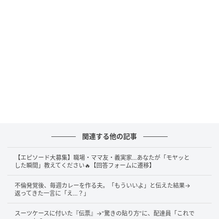
関連する他の記事
【エピソード大募集】職場・ママ友・義実家…あなたが「モヤッと
した瞬間」教えてください🔥【回答フォームに遷移】
不倫発覚後、毎週カレーを作る夫。「もういいよ」と伝えた結果→
返ってきた一言に「え…？」
スーツケースに付いた『伝票』→“驚きの貼り方”に、配達員「これで