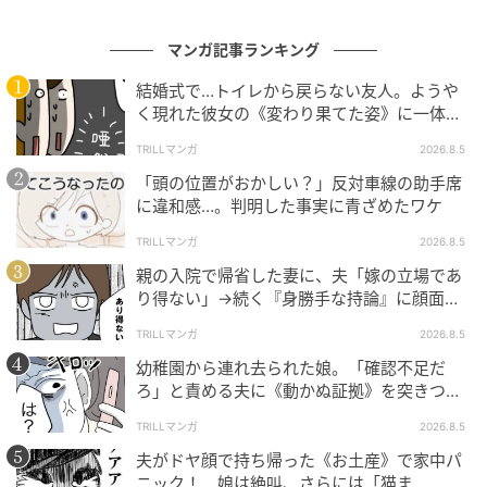
の記事をもっとみる
マンガ記事ランキング
結婚式で…トイレから戻らない友人。ようや
おすすめ連載マンガ
く現れた彼女の《変わり果てた姿》に一体何
が！？
TRILLマンガ
2026.8.5
「頭の位置がおかしい？」反対車線の助手席
に違和感…。判明した事実に青ざめたワケ
TRILLマンガ
2026.8.5
不倫返し
夫が育児をなめくさっ
愛猫と別れ、ぽっかり
海外宿での盗
てる件
空いた穴。そこにやっ
件。
親の入院で帰省した妻に、夫「嫁の立場であ
てきたのは
り得ない」→続く『身勝手な持論』に顔面蒼
第1話
第1話
第1話
第1
白！
TRILLマンガ
2026.8.5
幼稚園から連れ去られた娘。「確認不足だ
ろ」と責める夫に《動かぬ証拠》を突きつけ
た結果
TRILLマンガ
2026.8.5
夫がドヤ顔で持ち帰った《お土産》で家中パ
ニック！ 娘は絶叫、さらには「猫ま