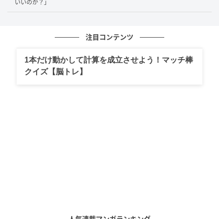
いいのか？」
注目コンテンツ
note：タナカ リヨウスケ（
タナカ リヨウスケ(イラストレーター)
）
男性は「いいですよ」と快く返しますが、その直
1本だけ動かして計算を成立させよう！マッチ棒
後、“ガタン!!”と勢いよく座席が倒れ、思わず「ウワ
クイズ【脳トレ】
ッ！」と驚いてしまいます。「この人めっちゃ倒すな
ー」と心の中でつぶやきながらも、「落ちついて本も
読めないよ」とぼやきつつ、前の席の人の顔の上に本
を置きしっかり読書を続けるのでした。
さらに今度は、その前の席の人が別の女性客から「イ
ス倒していいですか？」と聞かれ、まさかの「ダメで
す」ときっぱり返答。それを見ていた男性は「ウワ
ッ！！断った！！」と再び驚くことに。
読者からも「この対戦シリーズ（笑）面白い」といっ
人気連載マンガランキング