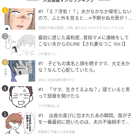
#1 「え？浮気！？」夫がなかなか帰宅しない
ので、ふと外を見ると…→予期せぬ光景が！
｜旦那の不倫が発覚して頭に来たのでメチャ
旦那の不倫が発覚して頭に来たのでメチャクチャにしてやった
クチャにしてやった
最初に感じた違和感…普段マメに連絡をして
こない夫からのLINE【され妻なつこ Vol.1】
され妻なつこ
#1 子どもの実名と顔を晒すママ、大丈夫か
な？なんて心配していたら。
SNSに子供の顔を晒すママ
#1 「ママ、生きてるよね？」寝ていると思
って部屋を開けたら
ママが家出した
#1 出産の喜びに包まれたあの瞬間。我が子
を一番最初に抱いたのは、夫の不倫相手でし
た。
助産師と不倫した夫の末路