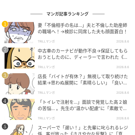
マンガ記事ランキング
妻「不倫相手の名は…」夫と不倫した助産師
の職場へ！→検診に同席した夫も顔面蒼白！
TRILLマンガ
2026.8.6
中古車のカーナビが動作不良→保証してもら
おうとしたのに、ディーラーで言われた《事
実》に唖然…
TRILLマンガ
2026.8.6
店長「バイトが有休？」無視して取り続けた
結果→思わぬ展開に「素晴らしい」「良いこ
としましたね」
TRILLマンガ
2026.8.6
「トイレで注射を…」面談で発覚した高２娘
の苦悩… 。先生の“温かい配慮”に「素敵です
ね」「対応がいいね」
TRILLマンガ
2026.8.6
スーパーで「遅い！」と先輩に叱られるレジ
係…客が放った《ささやかな反撃》に「真似