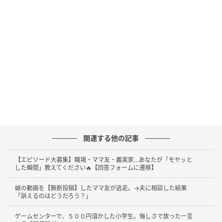
関連する他の記事
【エピソード大募集】職場・ママ友・義実家…あなたが「モヤッと
した瞬間」教えてください🔥【回答フォームに遷移】
娘の動画を【無断投稿】したママ友が逃走。→夫に相談した結果
「訴えるのはどうだろう？」
ゲームセンターで、５００円溶かした小学生。悔しさで放った一言