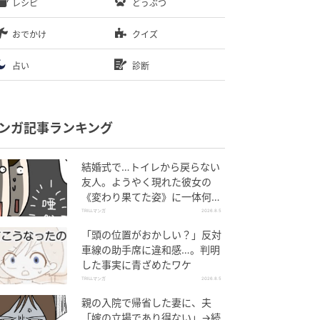
レシピ
どうぶつ
おでかけ
クイズ
占い
診断
ンガ記事ランキング
結婚式で…トイレから戻らない
友人。ようやく現れた彼女の
《変わり果てた姿》に一体何
が！？
TRILLマンガ
2026.8.5
「頭の位置がおかしい？」反対
車線の助手席に違和感…。判明
した事実に青ざめたワケ
TRILLマンガ
2026.8.5
親の入院で帰省した妻に、夫
「嫁の立場であり得ない」→続