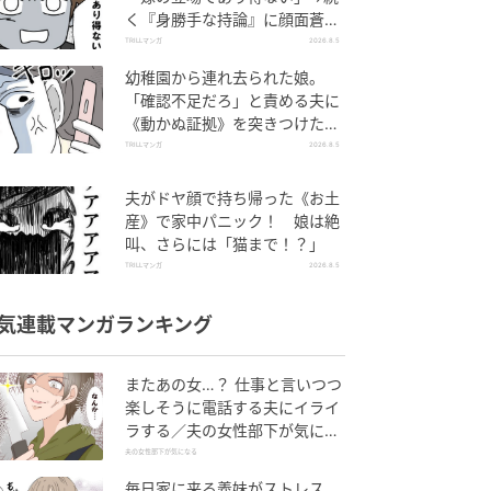
く『身勝手な持論』に顔面蒼
白！
TRILLマンガ
2026.8.5
幼稚園から連れ去られた娘。
「確認不足だろ」と責める夫に
《動かぬ証拠》を突きつけた結
果
TRILLマンガ
2026.8.5
夫がドヤ顔で持ち帰った《お土
産》で家中パニック！ 娘は絶
叫、さらには「猫まで！？」
TRILLマンガ
2026.8.5
気連載マンガランキング
またあの女…？ 仕事と言いつつ
楽しそうに電話する夫にイライ
ラする／夫の女性部下が気にな
る（1）【夫婦の危機 まんが】
夫の女性部下が気になる
毎日家に来る義妹がストレス…