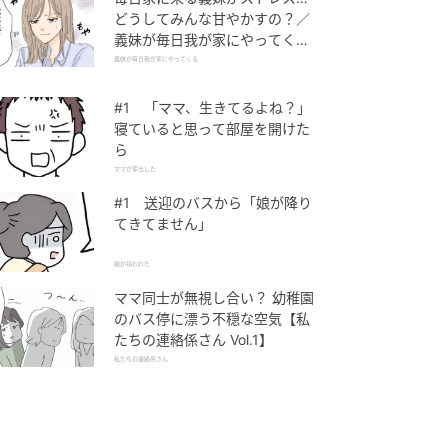
どうしてみんな甘やかすの？／
義妹が毎日我が家にやってくる
（1）【義父母がシンドイんで
義妹が毎日我が家にやってくる
す！ まんが】
#1 「ママ、生きてるよね？」
寝ていると思って部屋を開けた
ら
ママが家出した
#1 送迎のバスから「娘が降り
てきてません」
娘が拐われた
ママ同士が無視し合い？ 幼稚園
のバス停に漂う不穏な空気【私
たちの連絡係さん Vol.1】
私たちの連絡係さん