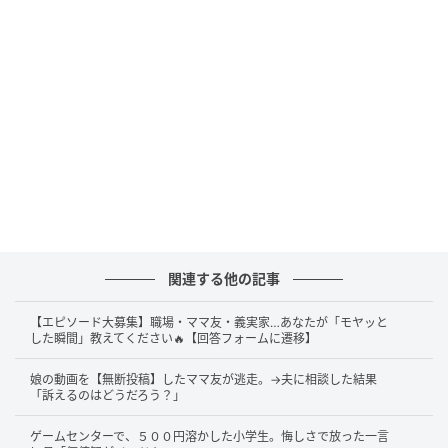
関連する他の記事
【エピソード大募集】職場・ママ友・義実家…あなたが「モヤッと
した瞬間」教えてください🔥【回答フォームに遷移】
娘の動画を【無断投稿】したママ友が逃走。→夫に相談した結果
「訴えるのはどうだろう？」
ゲームセンターで、５００円溶かした小学生。悔しさで放った一言