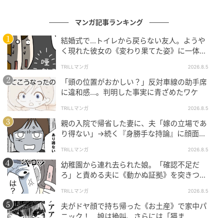
マンガ記事ランキング
結婚式で…トイレから戻らない友人。ようや
く現れた彼女の《変わり果てた姿》に一体何
が！？
TRILLマンガ
2026.8.5
「頭の位置がおかしい？」反対車線の助手席
に違和感…。判明した事実に青ざめたワケ
TRILLマンガ
2026.8.5
親の入院で帰省した妻に、夫「嫁の立場であ
り得ない」→続く『身勝手な持論』に顔面蒼
白！
TRILLマンガ
2026.8.5
幼稚園から連れ去られた娘。「確認不足だ
ろ」と責める夫に《動かぬ証拠》を突きつけ
た結果
TRILLマンガ
2026.8.5
夫がドヤ顔で持ち帰った《お土産》で家中パ
ニック！ 娘は絶叫、さらには「猫ま