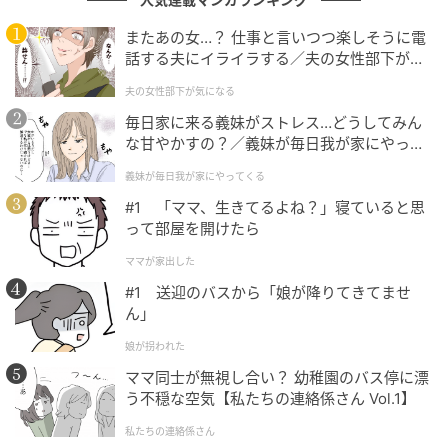
またあの女…？ 仕事と言いつつ楽しそうに電
話する夫にイライラする／夫の女性部下が気
になる（1）【夫婦の危機 まんが】
夫の女性部下が気になる
毎日家に来る義妹がストレス…どうしてみん
な甘やかすの？／義妹が毎日我が家にやって
くる（1）【義父母がシンドイんです！ まん
義妹が毎日我が家にやってくる
が】
#1 「ママ、生きてるよね？」寝ていると思
って部屋を開けたら
ママが家出した
#1 送迎のバスから「娘が降りてきてませ
ん」
娘が拐われた
ママ同士が無視し合い？ 幼稚園のバス停に漂
う不穏な空気【私たちの連絡係さん Vol.1】
私たちの連絡係さん