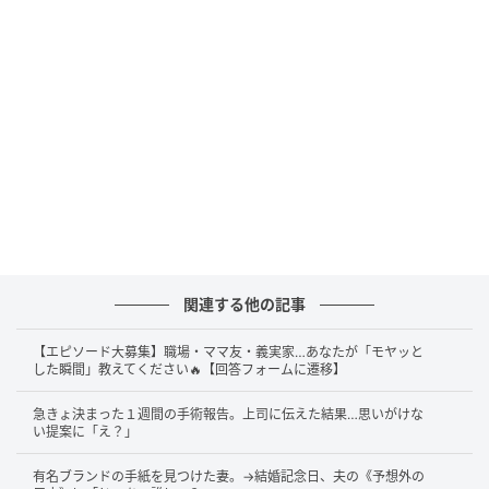
関連する他の記事
【エピソード大募集】職場・ママ友・義実家…あなたが「モヤッと
した瞬間」教えてください🔥【回答フォームに遷移】
急きょ決まった１週間の手術報告。上司に伝えた結果…思いがけな
い提案に「え？」
有名ブランドの手紙を見つけた妻。→結婚記念日、夫の《予想外の