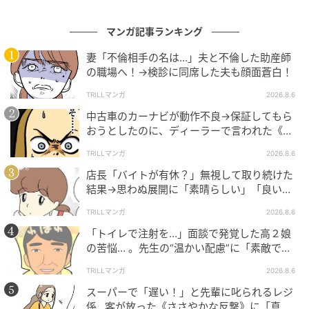
マンガ記事ランキング
妻「不倫相手の名は…」夫と不倫した助産師
の職場へ！→検診に同席した夫も顔面蒼白！
TRILLマンガ
2026.8.6
中古車のカーナビが動作不良→保証してもら
おうとしたのに、ディーラーで言われた《事
実》に唖然…
TRILLマンガ
2026.8.6
店長「バイトが有休？」無視して取り続けた
結果→思わぬ展開に「素晴らしい」「良いこ
としましたね」
TRILLマンガ
2026.8.6
「トイレで注射を…」面談で発覚した高２娘
の苦悩… 。先生の“温かい配慮”に「素敵です
ね」「対応がいいね」
TRILLマンガ
2026.8.6
スーパーで「遅い！」と先輩に叱られるレジ
係…客が放った《ささやかな反撃》に「真似