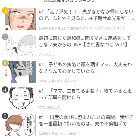
#1 「え？浮気！？」夫がなかなか帰宅しない
ので、ふと外を見ると…→予期せぬ光景が！
｜旦那の不倫が発覚して頭に来たのでメチャ
旦那の不倫が発覚して頭に来たのでメチャクチャにしてやった
クチャにしてやった
最初に感じた違和感…普段マメに連絡をして
こない夫からのLINE【され妻なつこ Vol.1】
され妻なつこ
#1 子どもの実名と顔を晒すママ、大丈夫か
な？なんて心配していたら。
SNSに子供の顔を晒すママ
#1 「ママ、生きてるよね？」寝ていると思
って部屋を開けたら
ママが家出した
#1 出産の喜びに包まれたあの瞬間。我が子
を一番最初に抱いたのは、夫の不倫相手でし
た。
助産師と不倫した夫の末路