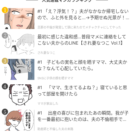
#1 「え？浮気！？」夫がなかなか帰宅しない
ので、ふと外を見ると…→予期せぬ光景が！
｜旦那の不倫が発覚して頭に来たのでメチャ
旦那の不倫が発覚して頭に来たのでメチャクチャにしてやった
クチャにしてやった
最初に感じた違和感…普段マメに連絡をして
こない夫からのLINE【され妻なつこ Vol.1】
され妻なつこ
#1 子どもの実名と顔を晒すママ、大丈夫か
な？なんて心配していたら。
SNSに子供の顔を晒すママ
#1 「ママ、生きてるよね？」寝ていると思
って部屋を開けたら
ママが家出した
#1 出産の喜びに包まれたあの瞬間。我が子
を一番最初に抱いたのは、夫の不倫相手でし
た。
助産師と不倫した夫の末路