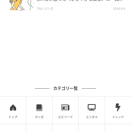
したい！」「私もです」
TRILLマンガ
2026.8.6
Instagram：SAKURA（
@sakura.kosei
）
帰る時間になり、SAKURAさんはふと長女と長男がそ
ばにいないことに気付きます。すると、末っ子のなー
さんが長男の姿を見つけ、「もどってこぉぉぉい」と
大声で呼びました。その姿に、長男は「やば！3歳なの
にしっかりしすぎ」と感心し、なーさんを褒めてあげ
たそうです。
カテゴリ一覧
次になーさんは長女を呼びますが、反応がないためす
ぐに諦め…。ところが、すぐ後ろにいた長女が「ここ
にいますからー」とツッコミを入れ、場が和んだので
トップ
マンガ
エピソード
エンタメ
トレンド
した。SAKURAさんはそんな3人のやりとりを見なが