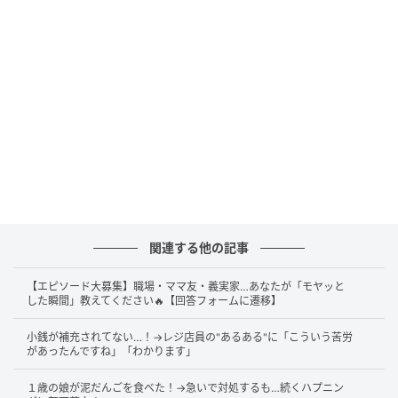
関連する他の記事
【エピソード大募集】職場・ママ友・義実家…あなたが「モヤッと
した瞬間」教えてください🔥【回答フォームに遷移】
小銭が補充されてない…！→レジ店員の"あるある"に「こういう苦労
があったんですね」「わかります」
１歳の娘が泥だんごを食べた！→急いで対処するも…続くハプニン