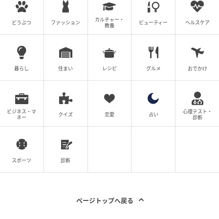
ら、「姉妹のまとめ役は、なーさん」と微笑ましく思
うのでした。
カルチャー・
どうぶつ
ファッション
ビューティー
ヘルスケア
教養
SAKURAさんによると、「なーさん生まれてから、姉
弟のまとまりが出たように感じます」とのこと。長男
と長女が、なーさんを立てながら可愛がっている様子
暮らし
住まい
レシピ
グルメ
おでかけ
が伝わってきますね。なーさんも2人に囲まれながら、
しっかり者としてのイニシアチブをとり、お兄さん気
分を味わいたいのかもしれません。
ビジネス・マ
心理テスト・
クイズ
恋愛
占い
ネー
診断
Instagram：SAKURA（
@sakura.kosei
）
※本記事は過去に配信した内容を再編集して構成して
スポーツ
診断
います。
クリエイター情報
ページトップへ戻る
SAKURA