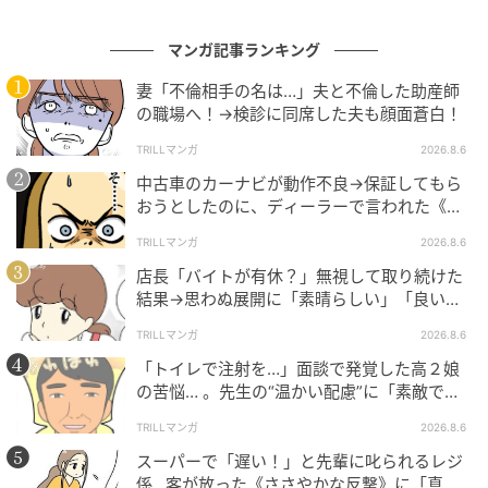
マンガ記事ランキング
妻「不倫相手の名は…」夫と不倫した助産師
の職場へ！→検診に同席した夫も顔面蒼白！
TRILLマンガ
2026.8.6
中古車のカーナビが動作不良→保証してもら
おうとしたのに、ディーラーで言われた《事
実》に唖然…
TRILLマンガ
2026.8.6
店長「バイトが有休？」無視して取り続けた
結果→思わぬ展開に「素晴らしい」「良いこ
としましたね」
TRILLマンガ
2026.8.6
「トイレで注射を…」面談で発覚した高２娘
の苦悩… 。先生の“温かい配慮”に「素敵です
ね」「対応がいいね」
TRILLマンガ
2026.8.6
スーパーで「遅い！」と先輩に叱られるレジ
係…客が放った《ささやかな反撃》に「真似