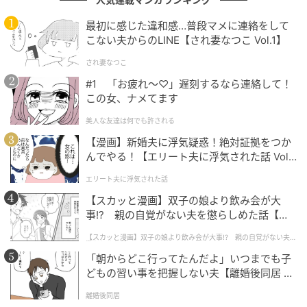
最初に感じた違和感…普段マメに連絡をして
こない夫からのLINE【され妻なつこ Vol.1】
され妻なつこ
#1 「お疲れ〜♡」遅刻するなら連絡して！
この女、ナメてます
美人な友達は何でも許される
【漫画】新婚夫に浮気疑惑！絶対証拠をつか
んでやる！【エリート夫に浮気された話 Vol.
1】
エリート夫に浮気された話
【スカッと漫画】双子の娘より飲み会が大
事!? 親の自覚がない夫を懲らしめた話【第1
話】
【スカッと漫画】双子の娘より飲み会が大事!? 親の自覚がない夫を
懲らしめた話
「朝からどこ行ってたんだよ」いつまでも子
どもの習い事を把握しない夫【離婚後同居 Vo
l.1】
離婚後同居