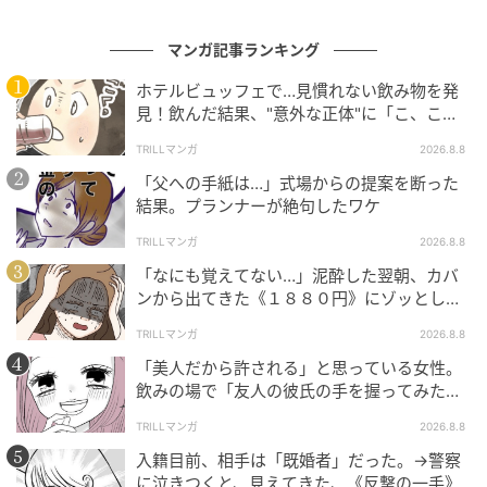
マンガ記事ランキング
ホテルビュッフェで…見慣れない飲み物を発
見！飲んだ結果、"意外な正体"に「こ、これ
は…！」
TRILLマンガ
2026.8.8
「父への手紙は…」式場からの提案を断った
結果。プランナーが絶句したワケ
TRILLマンガ
2026.8.8
「なにも覚えてない…」泥酔した翌朝、カバ
ンから出てきた《１８８０円》にゾッとした
ワケ
TRILLマンガ
2026.8.8
「美人だから許される」と思っている女性。
飲みの場で「友人の彼氏の手を握ってみた」
結果、“思わぬ反撃”に絶句
TRILLマンガ
2026.8.8
入籍目前、相手は「既婚者」だった。→警察
に泣きつくと、見えてきた、《反撃の一手》