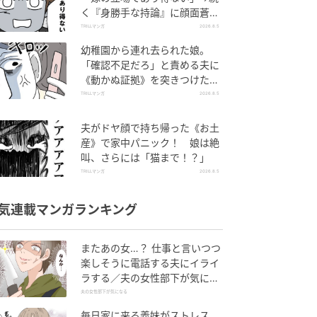
く『身勝手な持論』に顔面蒼
白！
TRILLマンガ
2026.8.5
幼稚園から連れ去られた娘。
「確認不足だろ」と責める夫に
《動かぬ証拠》を突きつけた結
果
TRILLマンガ
2026.8.5
夫がドヤ顔で持ち帰った《お土
産》で家中パニック！ 娘は絶
叫、さらには「猫まで！？」
TRILLマンガ
2026.8.5
気連載マンガランキング
またあの女…？ 仕事と言いつつ
楽しそうに電話する夫にイライ
ラする／夫の女性部下が気にな
る（1）【夫婦の危機 まんが】
夫の女性部下が気になる
毎日家に来る義妹がストレス…