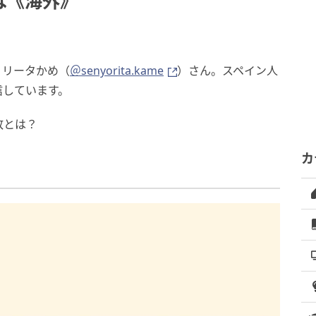
は《海外》
ョリータかめ（
＠senyorita.kame
）さん。スペイン人
発信しています。
敗とは？
カ