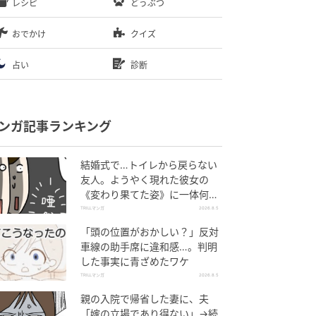
レシピ
どうぶつ
おでかけ
クイズ
占い
診断
ンガ記事ランキング
結婚式で…トイレから戻らない
友人。ようやく現れた彼女の
《変わり果てた姿》に一体何
が！？
TRILLマンガ
2026.8.5
「頭の位置がおかしい？」反対
車線の助手席に違和感…。判明
した事実に青ざめたワケ
TRILLマンガ
2026.8.5
親の入院で帰省した妻に、夫
「嫁の立場であり得ない」→続