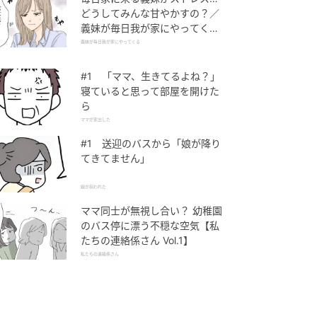
どうしてみんな甘やかすの？／
義妹が毎日我が家にやってくる
（1）【義父母がシンドイんで
義妹が毎日我が家にやってくる
す！ まんが】
#1 「ママ、生きてるよね？」
寝ていると思って部屋を開けた
ら
ママが家出した
#1 送迎のバスから「娘が降り
てきてません」
娘が拐われた
ママ同士が無視し合い？ 幼稚園
のバス停に漂う不穏な空気【私
たちの連絡係さん Vol.1】
私たちの連絡係さん