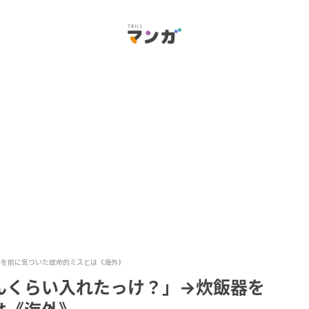
器を前に気づいた致命的ミスとは《海外》
んくらい入れたっけ？」→炊飯器を