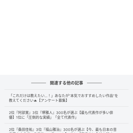
GoogleGeminiで作成（イメージ）
第2位は19票で
木村拓哉
さん。
長年第一線で活躍し続
関連する他の記事
ける唯一無二のカリスマ性
は、多くの世代から支持さ
れています。「男らしさ」「爽やかさ」といった様々
「これだけは教えたい…！」あなたが“本気でおすすめしたい作品”を
教えてください🔥【アンケート募集】
な顔を持つ点も高評価につながりました。また、「男
女問わず沼る」というコメントも寄せられています。
2位『阿部寛』3位『堺雅人』300名が選ぶ【最も代表作が多い俳
優】1位に「圧倒的な実績」「全て代表作」
2位『桑田佳祐』3位『福山雅治』300名が選ぶ【今、最も日本の音