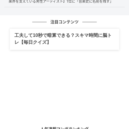
キムタク以上のイケメンは二度と現れない感じがするから。
楽界を支えている男性アーティスト】1位に「音楽史に名前を残す」
（57歳/男性）
注目コンテンツ
仕草やファッションなど全て参考にするほどハマっていたので
工夫して10秒で暗算できる？スキマ時間に脳ト
率直に人生で最も沼にハマった男性アイドルだからです。（48
レ【毎日クイズ】
歳/男性）
子供の頃からずっと憧れの存在で居続けてくれているから。
（38歳/女性）
第1位：目黒蓮（36票）
堂々の1位は36票を集めた
目黒蓮
さん！クールな見た
目と誠実な人柄、そのギャップに心奪われたという声
人気連載マンガランキング