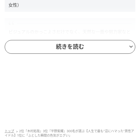
女性）
ビジュアルのかっこよさだけでなく、天然な一面や努力家なと
ころとのギャップに惹かれて、気づけばどんどん好きになって
続きを読む
しまったからです。（40歳/女性）
王道のかっこよさなのにどこか親しみやすくて、見れば見るほ
ど惹かれていきます（48歳/男性）
第2位：木村拓哉（19票）
トップ
2位『木村拓哉』3位『平野紫耀』300名が選ぶ【人生で最も“沼にハマった”男性ア
イドル】1位に「ふとした瞬間の色気がエグい」