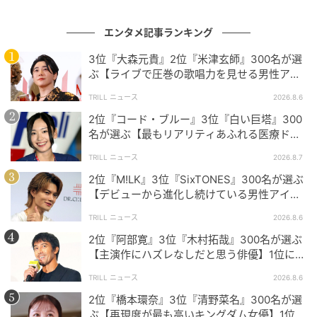
クールな見た目と誠実な人柄のギャップに惹かれたため。（50
エンタメ記事ランキング
歳/女性）
3位『大森元貴』2位『米津玄師』300名が選
ぶ【ライブで圧巻の歌唱力を見せる男性アー
ティスト】1位に「表現力が凄まじい」
長く応援したくなる魅力的な存在
TRILL ニュース
2026.8.6
2位『コード・ブルー』3位『白い巨塔』300
今回は、それぞれ異なる魅力によって多くの方々が“人
名が選ぶ【最もリアリティあふれる医療ドラ
マ】1位に「医者の私から見てもリアル」
生最大級”とも言える熱量で推し活している様子が伝わ
TRILL ニュース
2026.8.7
ってきました。あなた自身にも思い当たる“沼落ちエピ
2位『M!LK』3位『SixTONES』300名が選ぶ
ソード”はありましたか？これからも推しへの愛情は尽
【デビューから進化し続けている男性アイド
ルグループ】1位に「それぞれが個性を発揮」
きそうにありませんね。
TRILL ニュース
2026.8.6
2位『阿部寛』3位『木村拓哉』300名が選ぶ
【主演作にハズレなしだと思う俳優】1位に
※本記事は、自社で募集したアンケートの回答者300名
「圧倒的」「欠かせない存在」
の意見を集計した結果に基づき制作しています。社会
TRILL ニュース
2026.8.6
全体の意見を代表、あるいは断定するものではないこ
2位『橋本環奈』3位『清野菜名』300名が選
ぶ【再現度が最も高いキングダム女優】1位に