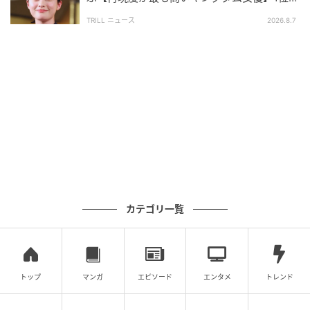
とを、あらかじめご了承ください。
「文句なしのキャスティング」
TRILL ニュース
2026.8.7
※記事内の情報は執筆時点の内容です。
※コメントは原文ママ
※本記事は自社で募集したアンケートの回答結果をも
とにAIが本文を作成しておりますが、社内確認の後公
開を行っています。
調査方法：インターネットサービスによる任意回答
（自由回答式）
調査実施日：2026年3月31日〜4月1日
調査対象：全国20代〜60代
有効回答数：300名
カテゴリ一覧
次の記事
#1 お義姉さんたちくるって、私話したよ
ね？ ねぇ、それでも…
トップ
マンガ
エピソード
エンタメ
トレンド