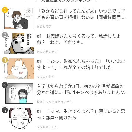
が多数寄せられました。役者としても高い評価を受け
「朝からどこ行ってたんだよ」いつまでも子
ており、「演技力」「歌声」「笑顔」など多彩な魅力
どもの習い事を把握しない夫【離婚後同居 Vo
へのコメントも印象的です。“知れば知るほどハマって
l.1】
離婚後同居
しまう”という意見が多く、“
人生最大級の沼”
との呼び
#1 お義姉さんたちくるって、私話したよ
声も上がっています。
ね？ ねぇ、それでも…
ぜんぶ私のせい
謙虚でビジュアルもよくて、意地っ張りなところもあるし良さ
#1 「あっ、財布忘れちゃった」「いいよ出
しか見えない（62歳/女性）
すよ〜！」これが全ての始まりでした
ママ友の財布
入学式からわずか3日、娘のひと言が運命の
落ち着いた雰囲気と誠実さがにじみ出てるのに、ふとした瞬間
分かれ道に…【私はモンペじゃありません Vo
l.1】
の色気がエグい。しかも努力家でどんどん成長していく姿を見
私はモンペじゃありません
てると、気づいたら“応援しないといけない存在”になってるん
#1 「ママ、生きてるよね？」寝ていると思
ですよね。静かに深くハマるタイプの沼です（35歳/女性）
って部屋を開けたら
ママが家出した