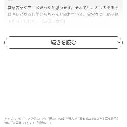
無茶苦茶なアニメだったと思います。それでも、キレのある所
はキレがあるし笑いもちゃんと取れている。実写を楽しめる形
で作ってくれた。（52歳／女性）
続きを読む
ギャグの面白さそのままにキャラの完成度も高かった（28歳／
女性）
第2位：キングダム（53票）
トップ
2位『キングダム』3位『銀魂』300名が選んだ【最も成功を遂げた実写化作品】1
位に「人間業じゃない」「想像以上」