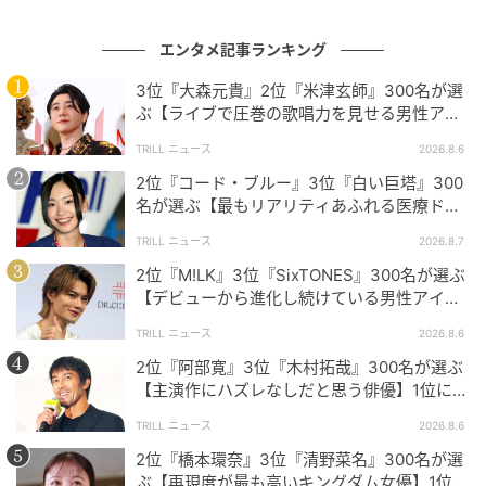
エンタメ記事ランキング
今回ご紹介したランキングでは、それぞれ原作愛とこ
だわり抜かれた演出・キャスティングへの評価コメン
3位『大森元貴』2位『米津玄師』300名が選
ぶ【ライブで圧巻の歌唱力を見せる男性アー
トが印象的でした。人気タイトルはいずれも、多くの
ティスト】1位に「表現力が凄まじい」
人々から“納得”と“満足”を集めているようです。
TRILL ニュース
2026.8.6
2位『コード・ブルー』3位『白い巨塔』300
名が選ぶ【最もリアリティあふれる医療ドラ
※本記事は、自社で募集したアンケートの回答者300名
マ】1位に「医者の私から見てもリアル」
TRILL ニュース
2026.8.7
の意見を集計した結果に基づき制作しています。社会
2位『M!LK』3位『SixTONES』300名が選ぶ
全体の意見を代表、あるいは断定するものではないこ
【デビューから進化し続けている男性アイド
とを、あらかじめご了承ください。
ルグループ】1位に「それぞれが個性を発揮」
TRILL ニュース
2026.8.6
※記事内の情報は執筆時点の内容です。
2位『阿部寛』3位『木村拓哉』300名が選ぶ
※コメントは原文ママ
【主演作にハズレなしだと思う俳優】1位に
「圧倒的」「欠かせない存在」
※本記事は自社で募集したアンケートの回答結果をも
TRILL ニュース
2026.8.6
とにAIが本文を作成しておりますが、社内確認の後公
2位『橋本環奈』3位『清野菜名』300名が選
開を行っています。
ぶ【再現度が最も高いキングダム女優】1位に