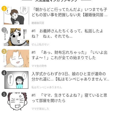
和感なく楽しめたという声や、「完成度」「迫力」と
いったキーワードも目立ちました。
「朝からどこ行ってたんだよ」いつまでも子
どもの習い事を把握しない夫【離婚後同居 Vo
l.1】
離婚後同居
主演の佐藤健のアクションが人間業じゃない。内容も原作とあ
#1 お義姉さんたちくるって、私話したよ
まり離れていなかったように思う。（23歳／女性）
ね？ ねぇ、それでも…
ぜんぶ私のせい
#1 「あっ、財布忘れちゃった」「いいよ出
原作の世界観やキャラクターの再現度が高く、アクションや演
すよ〜！」これが全ての始まりでした
出も迫力があり、実写化として完成度が高いと感じられるため
ママ友の財布
です。（40歳／女性）
入学式からわずか3日、娘のひと言が運命の
分かれ道に…【私はモンペじゃありません Vo
l.1】
私はモンペじゃありません
アクションの完成度は想像以上でした。（49歳／男性）
#1 「ママ、生きてるよね？」寝ていると思
って部屋を開けたら
ママが家出した
“納得と満足”を集めた名作たち