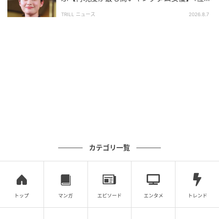
調査方法：インターネットサービスによる任意回答
「文句なしのキャスティング」
TRILL ニュース
2026.8.7
（自由回答式）
調査実施日：2026年3月27日
調査対象：全国10代〜70代
有効回答数：300名
次の記事
#1 送迎のバスから「娘が降りてきてませ
ん」
の記事をもっとみる
カテゴリ一覧
トップ
マンガ
エピソード
エンタメ
トレンド