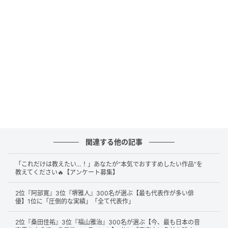
スマートフォンの新CM発表会に出席した山﨑賢人（C）SANKEI
続いて第2位は、
2026年に新作公開が決定
している
『
キングダム
』。壮大なスケールで描かれる戦国時代
関連する他の記事
劇ですが、その迫力やキャスト陣へのこだわりが多く
「これだけは教えたい…！」あなたが“本気でおすすめしたい作品”を
の支持につながりました。シリーズ化されていること
教えてください🔥【アンケート募集】
や、配役・映像美への満足度も高いようです。
2位『阿部寛』3位『堺雅人』300名が選ぶ【最も代表作が多い俳
優】1位に「圧倒的な実績」「全て代表作」
配役も素晴らしいし、シリーズも大ヒットしている（46歳／女
2位『桑田佳祐』3位『福山雅治』300名が選ぶ【今、最も日本の音