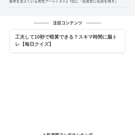
楽界を支えている男性アーティスト】1位に「音楽史に名前を残す」
性）
注目コンテンツ
壮大なスケールの中国ロケと迫真のアクションに圧倒されまし
た。（67歳／女性）
工夫して10秒で暗算できる？スキマ時間に脳ト
レ【毎日クイズ】
役者さん達が原作とほぼ相違ない役作りと演技をしてたので見
ていてとても面白かったので（51歳／女性）
第1位：るろうに剣心（71票）
堂々の1位は『
るろうに剣心
』でした！アクションシー
ンやキャスト陣、とくに主演・佐藤健さんへの絶賛コ
メントが多数寄せられています。原作ファンからも違
人気連載マンガランキング