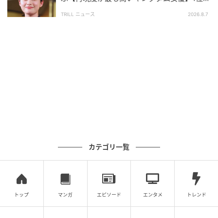
開を行っています。
「文句なしのキャスティング」
TRILL ニュース
2026.8.7
調査方法：インターネットサービスによる任意回答
（自由回答式）
調査実施日：2026年3月25日
調査対象：全国10代〜60代
有効回答数：300名
次の記事
#1 お義姉さんたちくるって、私話したよ
ね？ ねぇ、それでも…
カテゴリ一覧
の記事をもっとみる
トップ
マンガ
エピソード
エンタメ
トレンド