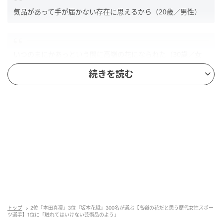
気品があって手が届かない存在に思えるから（20歳／男性）
いつのまにかあっという間に高嶺の花になられた（30歳／女
性）
続きを読む
第2位：本田真凜（26票）
トップ
2位『本田真凜』3位『坂本花織』300名が選ぶ【高嶺の花だと思う歴代女性スポー
ツ選手】1位に「触れてはいけない芸術品のよう」