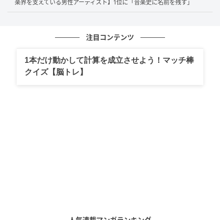
楽界を支えている男性アーティスト】1位に「音楽史に名前を残す」
銀盤の上で放つ浮世離れした華やかさと、気品に満ちた柔らか
な微笑みが、容易には近づきがたい神秘的なオーラを醸し出し
注目コンテンツ
ているため。（61歳／女性）
1本だけ動かして計算を成立させよう！マッチ棒
クイズ【脳トレ】
内面から滲み出ている純粋で可愛い感じが魅力的だから。（32
歳／女性）
第1位：浅田真央（71票）
堂々の第1位となったのは
浅田真央
さん！圧倒的な得票
数を誇り、多くの方から「日本を代表するスター」
「上品で清楚」「みんなを魅了する素敵さ」と絶賛さ
れています。「
国民的」「誰もが知っている」
という
人気連載マンガランキング