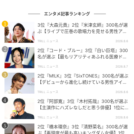
国民的人気を誇る歴代女性スポーツ選手
エンタメ記事ランキング
票を集めたのは、それぞれ個性や魅力にあふれた選手
3位『大森元貴』2位『米津玄師』300名が選
たちばかりでした。「高嶺の花」と言われる理由にも
ぶ【ライブで圧巻の歌唱力を見せる男性アー
ティスト】1位に「表現力が凄まじい」
納得できるコメントばかりですね。これからも彼女た
TRILL ニュース
2026.8.6
ち一人ひとりに注目して応援していきたいですね。
2位『コード・ブルー』3位『白い巨塔』300
名が選ぶ【最もリアリティあふれる医療ドラ
マ】1位に「医者の私から見てもリアル」
※本記事は、自社で募集したアンケートの回答者300名
TRILL ニュース
2026.8.7
の意見を集計した結果に基づき制作しています。社会
2位『M!LK』3位『SixTONES』300名が選ぶ
【デビューから進化し続けている男性アイド
全体の意見を代表、あるいは断定するものではないこ
ルグループ】1位に「それぞれが個性を発揮」
とを、あらかじめご了承ください。
TRILL ニュース
2026.8.6
2位『阿部寛』3位『木村拓哉』300名が選ぶ
※記事内の情報は執筆時点の内容です。
【主演作にハズレなしだと思う俳優】1位に
※コメントは原文ママ
「圧倒的」「欠かせない存在」
TRILL ニュース
2026.8.6
※本記事は自社で募集したアンケートの回答結果をも
2位『橋本環奈』3位『清野菜名』300名が選
とにAIが本文を作成しておりますが、社内確認の後公
ぶ【再現度が最も高いキングダム女優】1位に