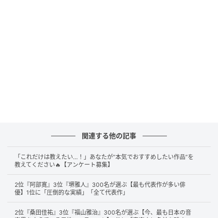
フィギュアスケート 全日本選手権 女子ＳＰ 本田真凜(C)SANKEI
第2位にランクインしたのは、
本田真凜
さんです。透明
感ある美しさ、そして上品な立ち振る舞いが、多くの
人から「高嶺の花」と感じられているようです。コメ
ントには「
可愛らしい美人」「住む世界が違う
」とい
関連する他の記事
う声もあり、その存在感は特別なものとして映ってい
「これだけは教えたい…！」あなたが“本気でおすすめしたい作品”を
ることがわかります。
教えてください🔥【アンケート募集】
2位『阿部寛』3位『堺雅人』300名が選ぶ【最も代表作が多い俳
優】1位に「圧倒的な実績」「全て代表作」
アイドルのような可愛さと華やかさがあるから（31歳／女性）
2位『桑田佳祐』3位『福山雅治』300名が選ぶ【今、最も日本の音