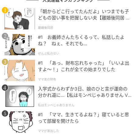
コメントも多く、その存在感と憧れ度合いは群を抜い
ています。
「朝からどこ行ってたんだよ」いつまでも子
どもの習い事を把握しない夫【離婚後同居 Vo
l.1】
離婚後同居
日本で知らない人はいないと思います。多くの感動を世界に残
#1 お義姉さんたちくるって、私話したよ
した選手であり、日本の誇りです。（24歳／女性）
ね？ ねぇ、それでも…
ぜんぶ私のせい
#1 「あっ、財布忘れちゃった」「いいよ出
国民的人気を長年誇っていて、圧倒的な演技があるのに清楚な
すよ〜！」これが全ての始まりでした
一面もあって、誰が見ても高嶺の花だと思います。（55歳／女
ママ友の財布
性）
入学式からわずか3日、娘のひと言が運命の
分かれ道に…【私はモンペじゃありません Vo
l.1】
私はモンペじゃありません
清楚そうな見た目と圧倒的知名度で触れてはいけない芸術品の
#1 「ママ、生きてるよね？」寝ていると思
ように感じます（42歳／女性）
って部屋を開けたら
ママが家出した