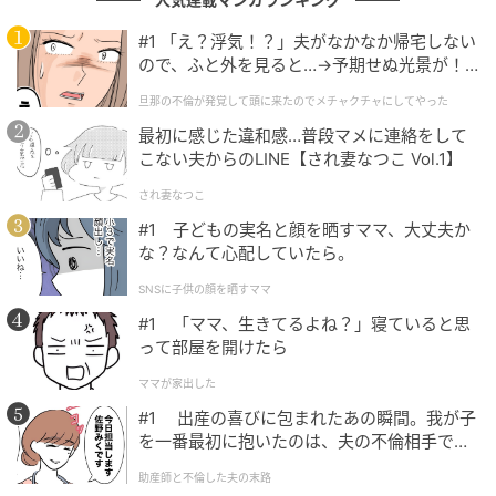
る声が多数寄せられました。知的でチャーミングな一
#1 「え？浮気！？」夫がなかなか帰宅しない
面や、公私ともに充実している姿にも多くの共感が集
ので、ふと外を見ると…→予期せぬ光景が！
まりました。
｜旦那の不倫が発覚して頭に来たのでメチャ
旦那の不倫が発覚して頭に来たのでメチャクチャにしてやった
クチャにしてやった
最初に感じた違和感…普段マメに連絡をして
こない夫からのLINE【され妻なつこ Vol.1】
頭脳明晰、美しさ、演技力、プライベートの充実度、どれも申
し分ないから。（42歳／女性）
され妻なつこ
#1 子どもの実名と顔を晒すママ、大丈夫か
な？なんて心配していたら。
美貌に加えて知性も高く、私生活も含めて非の打ち所がない憧
SNSに子供の顔を晒すママ
れの存在だから。（30歳／女性）
#1 「ママ、生きてるよね？」寝ていると思
って部屋を開けたら
ママが家出した
綺麗で演技もうまくて、チャーミングで、頭もいい。欠点が見
#1 出産の喜びに包まれたあの瞬間。我が子
つからない人だと思う（32歳／女性）
を一番最初に抱いたのは、夫の不倫相手でし
た。
助産師と不倫した夫の末路