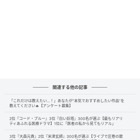
東京国際映画祭ガラ・セレクションに出品された映画「ルート29」の舞台あ
いさつを行った綾瀬はるか(C)SANKEI
続いて第2位は
綾瀬はるか
さん。透明感あふれる美しさ
関連する他の記事
だけでなく、
コメディからシリアスまで幅広くこなす
演技力、おっとりした雰囲気とのギャップ
など、多彩
「これだけは教えたい…！」あなたが“本気でおすすめしたい作品”を
教えてください🔥【アンケート募集】
な魅力が支持されています。
2位『コード・ブルー』3位『白い巨塔』300名が選ぶ【最もリアリ
ティあふれる医療ドラマ】1位に「医者の私から見てもリアル」
透明感のある美しさと可愛らしさ、コメディからシリアスまで
3位『大森元貴』2位『米津玄師』300名が選ぶ【ライブで圧巻の歌
幅広くこなす高い演技力を兼ね備えた存在だから。（38歳／男