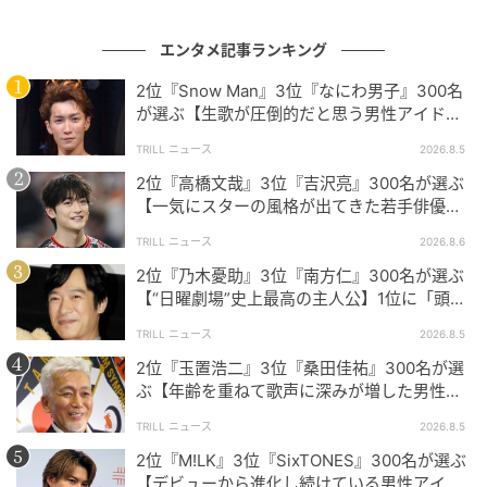
非の打ち所のない憧れの存在
エンタメ記事ランキング
2位『Snow Man』3位『なにわ男子』300名
今回ご紹介した3名はいずれも、美しさ・演技力・人柄
が選ぶ【生歌が圧倒的だと思う男性アイドル
など多方面で「非の打ち所がない」と多くの方から支
グループ】1位に「音源を超える迫力」
持されていました。それぞれ違った個性や魅力があり
TRILL ニュース
2026.8.5
ますが、「完璧」という言葉にふさわしい存在とし
2位『高橋文哉』3位『吉沢亮』300名が選ぶ
【一気にスターの風格が出てきた若手俳優】1
て、多くのファンを惹きつけています。
位に「どんどんと魅力が高まっている」
TRILL ニュース
2026.8.6
2位『乃木憂助』3位『南方仁』300名が選ぶ
※本記事は、自社で募集したアンケートの回答者300名
【“日曜劇場”史上最高の主人公】1位に「頭
の意見を集計した結果に基づき制作しています。社会
脳・度胸・執念のバランスが絶妙」
TRILL ニュース
2026.8.5
全体の意見を代表、あるいは断定するものではないこ
2位『玉置浩二』3位『桑田佳祐』300名が選
とを、あらかじめご了承ください。
ぶ【年齢を重ねて歌声に深みが増した男性ア
ーティスト】1位に「大人の色気」
※記事内の情報は執筆時点の内容です。
TRILL ニュース
2026.8.5
※コメントは原文ママ
2位『M!LK』3位『SixTONES』300名が選ぶ
※本記事は自社で募集したアンケートの回答結果をも
【デビューから進化し続けている男性アイド