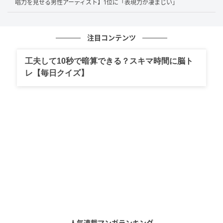
唱力を見せる男性アーティスト】1位に「表現力が凄まじい」
性）
注目コンテンツ
圧倒的な好感度と自然体の魅力に加え、コメディからシリアス
工夫して10秒で暗算できる？スキマ時間に脳ト
まで高水準で演じ分ける演技力と安定した実績を兼ね備えてい
レ【毎日クイズ】
るから。（55歳／男性）
シリアス・コメディー・アクション等、どれを演じても完璧に
表現されている。（73歳／男性）
第1位：北川景子（64票）
堂々の第1位は
北川景子
さん！圧倒的な美貌だけでな
く、「欠点が見つからない」「全てが完璧」と絶賛す
人気連載マンガランキング