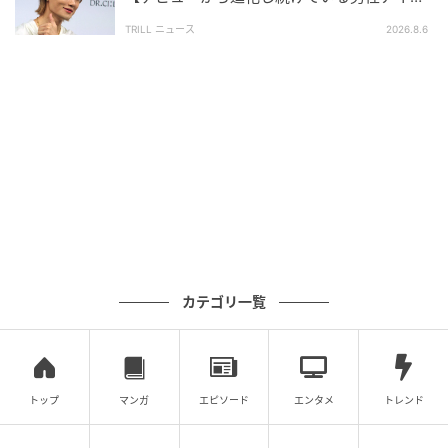
ルグループ】1位に「それぞれが個性を発揮」
とにAIが本文を作成しておりますが、社内確認の後公
TRILL ニュース
2026.8.6
開を行っています。
調査方法：インターネットサービスによる任意回答
（自由回答式）
調査実施日：2026年3月23日
調査対象：全国10代〜70代
有効回答数：300名
次の記事
#1 子どもの実名と顔を晒すママ、大丈夫か
な？なんて心配していたら。
カテゴリ一覧
の記事をもっとみる
トップ
マンガ
エピソード
エンタメ
トレンド