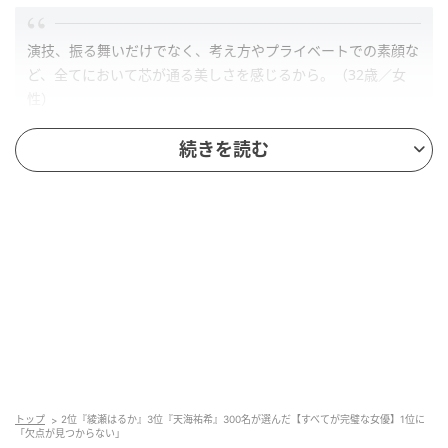
演技、振る舞いだけでなく、考え方やプライベートでの素顔な
ど、全てにおいて芯が通る美しさを感じるから。（32歳／女
性）
続きを読む
あの美しさとスタイルのよさ、さっぱりした性格に確かな演技
力。女性も憧れる完璧さを持つ女優です。（53歳／女性）
第2位：綾瀬はるか（32票）
トップ
2位『綾瀬はるか』3位『天海祐希』300名が選んだ【すべてが完璧な女優】1位に
「欠点が見つからない」