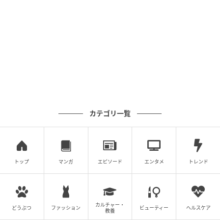
マンガ「『科学漫画サバイバル』シリーズ 人体のサバ
イバル 特別編」には、おまけとしてメッセージシール
が付いてきます。
カテゴリ一覧
トップ
マンガ
エピソード
エンタメ
トレンド
カルチャー・
どうぶつ
ファッション
ビューティー
ヘルスケア
教養