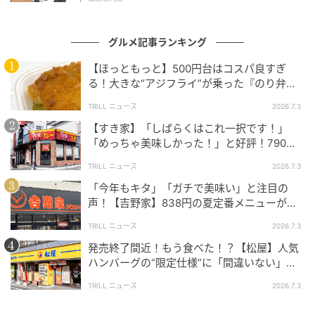
たジオとノウ博士が、血管や臓器を巡りながらサバイ
バルするストーリー」が展開されているのだとか。物
グルメ記事ランキング
語を読むことで、人体に関する知識を得ることができ
【ほっともっと】500円台はコスパ良すぎ
るそうですよ。
る！大きな“アジフライ”が乗った『のり弁
当』に「ふっくら」「うまそうだ！」と好評
しかも、ほかにもコンテンツがあるそうで…？
TRILL ニュース
2026.7.3
の声
【すき家】「しばらくはこれ一択です！」
「めっちゃ美味しかった！」と好評！790円
2種類のオリジナルゲームも楽しめる！
の絶品丼、もうチェックした？
TRILL ニュース
2026.7.3
「今年もキタ」「ガチで美味い」と注目の
声！【吉野家】838円の夏定番メニューがさ
らにパワーアップしていて旨すぎた
TRILL ニュース
2026.7.3
発売終了間近！もう食べた！？【松屋】人気
ハンバーグの“限定仕様”に「間違いない」
「歴史が動く」と絶賛の声
TRILL ニュース
2026.7.3