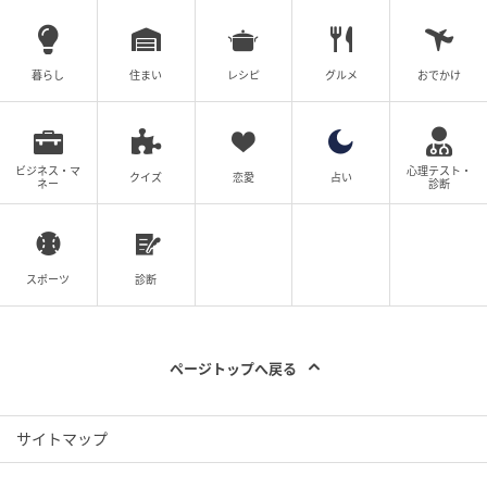
暮らし
住まい
レシピ
グルメ
おでかけ
さらに、「SOS！助けて白血球！」と「血液ピカピカ
ビジネス・マ
心理テスト・
クイズ
恋愛
占い
ネー
診断
大作戦」、2種類のオリジナルゲームをプレイすること
もできるそう！
遊び方はスマートフォンのカメラを起動して、マンガ
スポーツ
診断
「『科学漫画サバイバル』シリーズ 人体のサバイバル
特別編」に記載されているQRコードを読み取るだけで
OK。オリジナルゲームを通じて、人体に関する知識を
ページトップへ戻る
深めてみてはいかがでしょうか？
サイトマップ
※コンテンツを利用するには、マクドナルド公式アプ
リにログインする必要があります。