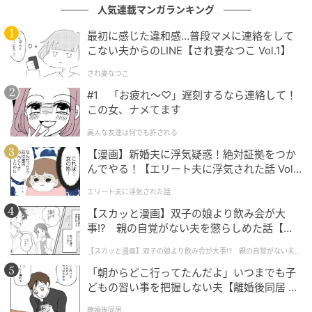
え、ジオくんが乗っているのは赤血球！？一体、どう
人気連載マンガランキング
いうことなのかというと…。
最初に感じた違和感…普段マメに連絡をして
こない夫からのLINE【され妻なつこ Vol.1】
され妻なつこ
#1 「お疲れ〜♡」遅刻するなら連絡して！
この女、ナメてます
美人な友達は何でも許される
【漫画】新婚夫に浮気疑惑！絶対証拠をつか
んでやる！【エリート夫に浮気された話 Vol.
1】
エリート夫に浮気された話
【スカッと漫画】双子の娘より飲み会が大
事!? 親の自覚がない夫を懲らしめた話【第1
話】
【スカッと漫画】双子の娘より飲み会が大事!? 親の自覚がない夫を
懲らしめた話
「朝からどこ行ってたんだよ」いつまでも子
どもの習い事を把握しない夫【離婚後同居 Vo
マンガ「『科学漫画サバイバル』シリーズ 人体のサバ
l.1】
イバル 特別編」では、「ピピの体の中に入ってしまっ
離婚後同居