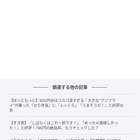
公式リリースによると、マンガ「『科学漫画サバイバ
ル』シリーズ 人体のサバイバル 特別編」は「大人気学
関連する他の記事
習漫画『科学漫画サバイバル』シリーズの『人体のサ
バイバル②』を、ハッピーセット用に特別編集したス
【ほっともっと】500円台はコスパ良すぎる！大きな“アジフラ
イ”が乗った『のり弁当』に「ふっくら」「うまそうだ！」と好評の
ペシャルブック」なのだそう。
声
このように、紙製の袋に入れられた状態で提供されま
【すき家】「しばらくはこれ一択です！」「めっちゃ美味しかっ
た！」と好評！790円の絶品丼、もうチェックした？
した。