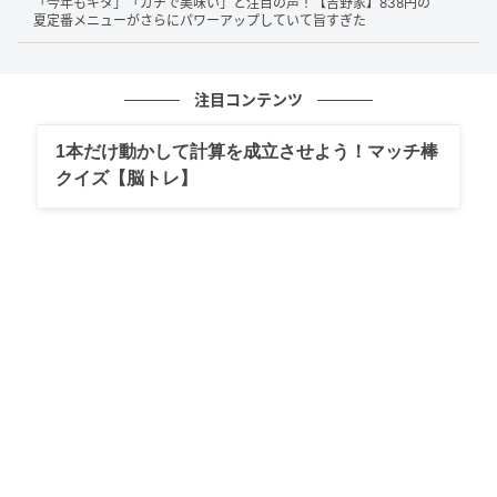
「今年もキタ」「ガチで美味い」と注目の声！【吉野家】838円の
夏定番メニューがさらにパワーアップしていて旨すぎた
注目コンテンツ
1本だけ動かして計算を成立させよう！マッチ棒
クイズ【脳トレ】
表紙には主人公であるジオくんをはじめ、ピピちゃん
やノウ博士など、お馴染みのキャラクターたちが描か
れています。