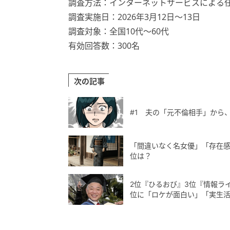
調査方法：インターネットサービスによる
調査実施日：2026年3月12日〜13日
調査対象：全国10代〜60代
有効回答数：300名
次の記事
#1 夫の「元不倫相手」から
「間違いなく名女優」「存在感
位は？
2位『ひるおび』3位『情報ラ
位に「ロケが面白い」「実生