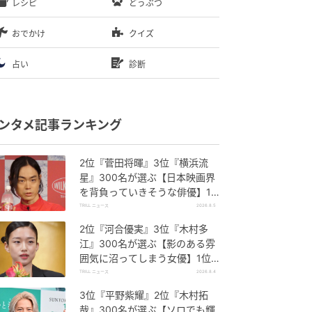
レシピ
どうぶつ
おでかけ
クイズ
占い
診断
ンタメ記事ランキング
2位『菅田将暉』3位『横浜流
星』300名が選ぶ【日本映画界
を背負っていきそうな俳優】1
位に「圧倒的」「迫力が増すば
TRILL ニュース
2026.8.5
かり」
2位『河合優実』3位『木村多
江』300名が選ぶ【影のある雰
囲気に沼ってしまう女優】1位
に「目が離せない」「独特な透
TRILL ニュース
2026.8.4
明感」
3位『平野紫耀』2位『木村拓
哉』300名が選ぶ【ソロでも輝