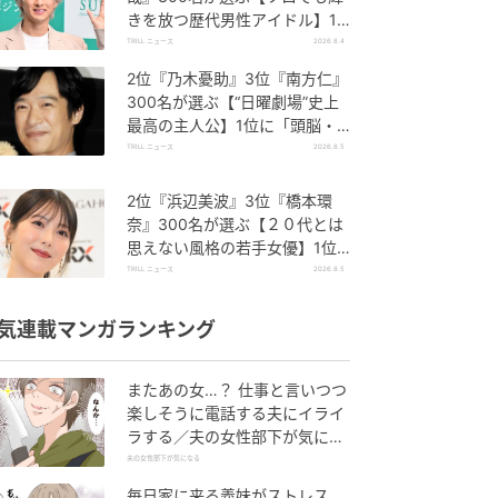
きを放つ歴代男性アイドル】1
位に「圧倒的にキラキラしてい
TRILL ニュース
2026.8.4
る」
2位『乃木憂助』3位『南方仁』
300名が選ぶ【“日曜劇場”史上
最高の主人公】1位に「頭脳・
度胸・執念のバランスが絶妙」
TRILL ニュース
2026.8.5
2位『浜辺美波』3位『橋本環
奈』300名が選ぶ【２０代とは
思えない風格の若手女優】1位
に「唯一無二の空気感」「年齢
TRILL ニュース
2026.8.5
不詳の貫禄」
気連載マンガランキング
またあの女…？ 仕事と言いつつ
楽しそうに電話する夫にイライ
ラする／夫の女性部下が気にな
る（1）【夫婦の危機 まんが】
夫の女性部下が気になる
毎日家に来る義妹がストレス…