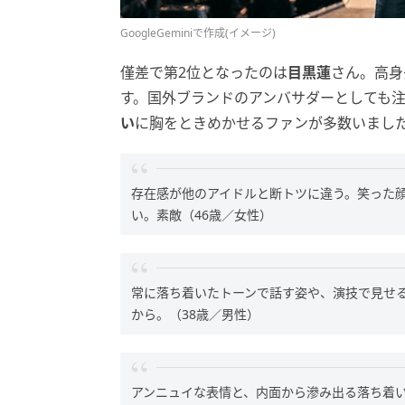
GoogleGeminiで作成(イメージ)
僅差で第2位となったのは
目黒蓮
さん。高身
す。国外ブランドのアンバサダーとしても
い
に胸をときめかせるファンが多数いまし
存在感が他のアイドルと断トツに違う。笑った
い。素敵（46歳／女性）
常に落ち着いたトーンで話す姿や、演技で見せ
から。（38歳／男性）
アンニュイな表情と、内面から滲み出る落ち着い