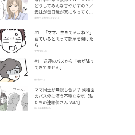
どうしてみんな甘やかすの？／
義妹が毎日我が家にやってくる
（1）【義父母がシンドイんで
義妹が毎日我が家にやってくる
す！ まんが】
#1 「ママ、生きてるよね？」
寝ていると思って部屋を開けた
ら
ママが家出した
#1 送迎のバスから「娘が降り
てきてません」
娘が拐われた
ママ同士が無視し合い？ 幼稚園
のバス停に漂う不穏な空気【私
たちの連絡係さん Vol.1】
私たちの連絡係さん