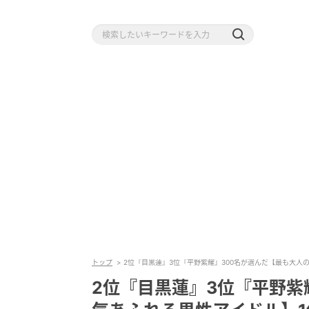
トップ
2位『目黒蓮』3位『平野紫耀』300名が選んだ【最も大人
2位『目黒蓮』3位『平野紫