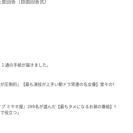
任意回答（自由回答式）
、１通の手紙が届きました。
が圧倒的」【最も演技が上手い朝ドラ常連の名女優】堂々の1
イブ ミヤネ屋』299名が選んだ【最もタメになるお昼の番組】1
活で役立つ」