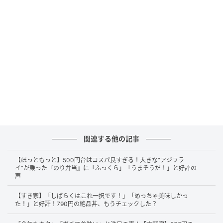
具材は、海老・いか・ホタテ・卵・キャベツ・ネギ・
ニラ・ニンジン・しいたけ・ひき肉・小エビと盛りだ
関連する他の記事
くさん。海鮮や野菜は大きめにカットされており、見
た目以上に食べ応えがあります。
【ほっともっと】500円台はコスパ良すぎる！大きな“アジフラ
イ”が乗った『のり弁当』に「ふっくら」「うまそうだ！」と好評の
声
粗めに仕上げられた卵は調味料をしっかりと吸い込
み、コクのある味わいに。野菜はシャキッとした食感
【すき家】「しばらくはこれ一択です！」「めっちゃ美味しかっ
が残り、特にキャベツの甘みがふわっと広がります。
た！」と好評！790円の絶品丼、もうチェックした？