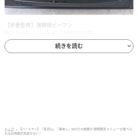
【米香監修】海鮮焼ビーフン
税込863円（イートインは税込879円）
続きを読む
ビーフンが隠れてしまうほど、たっぷりの具材が盛ら
れた贅沢な一皿。海鮮・野菜・卵の彩りがよく、テー
ブルが一気に華やぎます。
やさしい味わいで素材の旨みを堪能
トップ
【バーミヤン】「具沢山」「美味し」SNSで大絶賛の“期間限定メニュー”が食べら
れる台湾展が見逃せない！