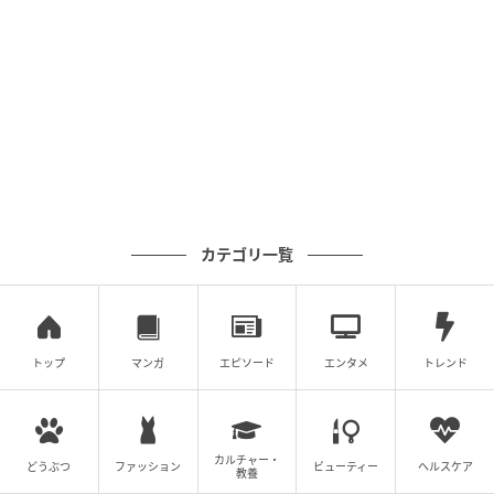
カレーパン専門店さながらの本格派
カテゴリ一覧
トップ
マンガ
エピソード
エンタメ
トレンド
カルチャー・
ココイチのポークカレーと同じスパイスで仕上げた
どうぶつ
ファッション
ビューティー
ヘルスケア
教養