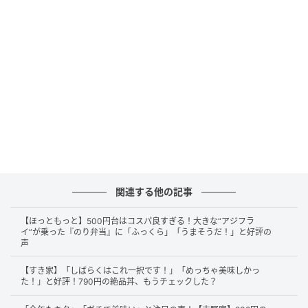
公式サイトによると、「豚肉、にんじん、玉ねぎなど
の具材に、ココイチのポークカレーと同じスパイスを
合わせたこだわりのカレーフィリングを、たっぷりと
パン生地に詰め込みました。ご注文を受けてから揚げ
ることで、表面はサクサク、中は熱々のカレーパンを
お楽しみいただけます。テイクアウトにも対応してお
り、お土産としても最適です」とのこと。どんな味わ
いなのか、期待が高まります…！
関連する他の記事
【ほっともっと】500円台はコスパ良すぎる！大きな“アジフラ
イ”が乗った『のり弁当』に「ふっくら」「うまそうだ！」と好評の
声
【すき家】「しばらくはこれ一択です！」「めっちゃ美味しかっ
た！」と好評！790円の絶品丼、もうチェックした？