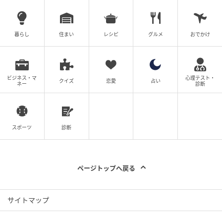
「ポークカレーパン」。カレーパン専門店のような本
格派の逸品でした！
暮らし
住まい
レシピ
グルメ
おでかけ
SNS上には、「揚げたてだから専門店レベル」「豚肉
がごろっと入っていて満足」といった声が寄せられて
いました。
ビジネス・マ
心理テスト・
クイズ
恋愛
占い
ネー
診断
気になった方は、ぜひチェックしてみてくださいね！
※記事内の情報は執筆時のものになります。価格変更
スポーツ
診断
や販売終了、店舗によって価格が異なる場合もござい
ます。最新の商品情報は各お店・ブランドなどにご確
認くださいませ。
ページトップへ戻る
※口コミはSNS上での2026年3月27日時点のもので
す。
サイトマップ
次の記事