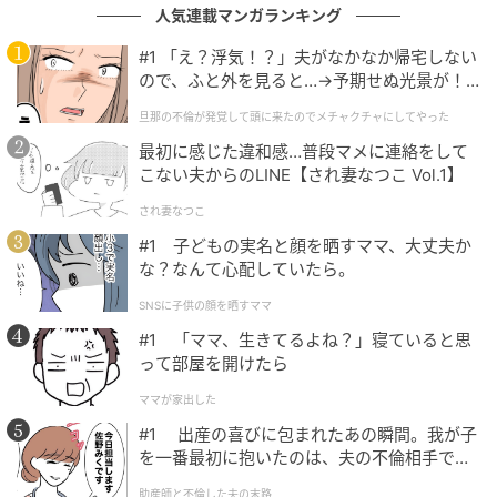
人気連載マンガランキング
#1 「え？浮気！？」夫がなかなか帰宅しない
ので、ふと外を見ると…→予期せぬ光景が！
｜旦那の不倫が発覚して頭に来たのでメチャ
旦那の不倫が発覚して頭に来たのでメチャクチャにしてやった
クチャにしてやった
最初に感じた違和感…普段マメに連絡をして
こない夫からのLINE【され妻なつこ Vol.1】
揚げたてのカレーパンを手に取ると、衣の香ばしい香
され妻なつこ
りがふわっと立ち上がります。表面はサクッと軽く、
#1 子どもの実名と顔を晒すママ、大丈夫か
噛んだ瞬間に細かなパン粉が心地よく砕け、熱々のカ
な？なんて心配していたら。
レーがとろりとあふれ出します。
SNSに子供の顔を晒すママ
中のフィリングは、ココイチのポークカレーらしいス
#1 「ママ、生きてるよね？」寝ていると思
パイスの香りがしっかりと感じられ、豚肉・玉ねぎ・
って部屋を開けたら
にんじんの甘みがじんわりと広がります。辛さは控え
ママが家出した
めで、スパイスの香りと旨みが中心。油を吸ったパン
#1 出産の喜びに包まれたあの瞬間。我が子
生地の香ばしさと、カレーのコクが一体になり、一口
を一番最初に抱いたのは、夫の不倫相手でし
ごとに満足感が増していきます。
た。
助産師と不倫した夫の末路