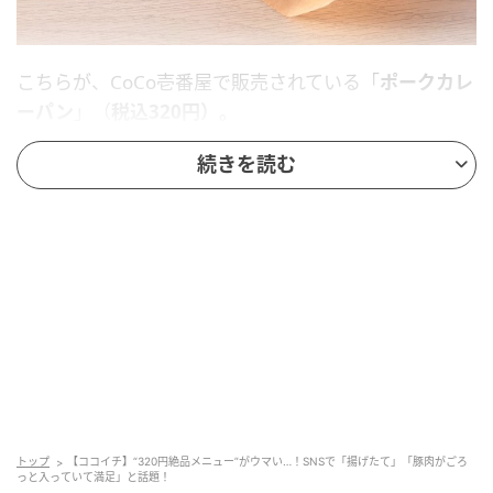
こちらが、CoCo壱番屋で販売されている「
ポークカレ
ーパン
」（
税込320円）
。
※一部の店舗では取り扱いメニューが異なります。
続きを読む
トップ
【ココイチ】“320円絶品メニュー”がウマい…！SNSで「揚げたて」「豚肉がごろ
っと入っていて満足」と話題！