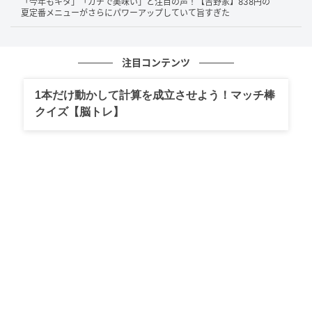
「今年もキタ」「ガチで美味い」と注目の声！【吉野家】838円の
夏定番メニューがさらにパワーアップしていて旨すぎた
注目コンテンツ
ココイチのポークカレーと同じスパイスで仕上げたコ
1本だけ動かして計算を成立させよう！マッチ棒
コイチらしい味わいがそのままパンに詰まっていま
クイズ【脳トレ】
す。では、実食してみましょう！
スパイスの香りと旨みが溢れる