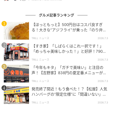
グルメ記事ランキング
【ほっともっと】500円台はコスパ良すぎ
る！大きな“アジフライ”が乗った『のり弁
当』に「ふっくら」「うまそうだ！」と好評
TRILL ニュース
2026.7.3
の声
【すき家】「しばらくはこれ一択です！」
「めっちゃ美味しかった！」と好評！790円
の絶品丼、もうチェックした？
TRILL ニュース
2026.7.3
「今年もキタ」「ガチで美味い」と注目の
声！【吉野家】838円の夏定番メニューがさ
らにパワーアップしていて旨すぎた
TRILL ニュース
2026.7.3
後味には、ココイチ特有のやさしい辛さがほんのり残
発売終了間近！もう食べた！？【松屋】人気
り、揚げ物なのに重たさを感じさせません。食べ終わ
ハンバーグの“限定仕様”に「間違いない」
った後も、スパイスの余韻が心地よく続き、もう一つ
「歴史が動く」と絶賛の声
TRILL ニュース
2026.7.3
食べたくなるような、後を引く味わいに仕上がってい
ます。