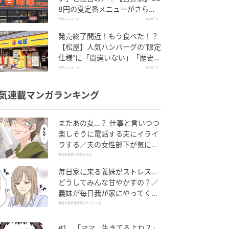
8円の夏定番メニューがさらに
パワーアップしていて旨すぎた
TRILL ニュース
2026.7.3
発売終了間近！もう食べた！？
【松屋】人気ハンバーグの“限定
仕様”に「間違いない」「歴史が
動く」と絶賛の声
TRILL ニュース
2026.7.3
気連載マンガランキング
またあの女…？ 仕事と言いつつ
楽しそうに電話する夫にイライ
ラする／夫の女性部下が気にな
る（1）【夫婦の危機 まんが】
夫の女性部下が気になる
毎日家に来る義妹がストレス…
どうしてみんな甘やかすの？／
義妹が毎日我が家にやってくる
（1）【義父母がシンドイんで
義妹が毎日我が家にやってくる
す！ まんが】
#1 「ママ、生きてるよね？」