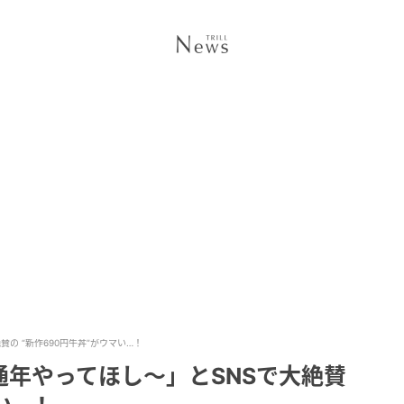
の “新作690円牛丼”がウマい…！
年やってほし〜」とSNSで大絶賛