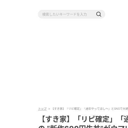
トップ
【すき家】「リピ確定」「通年やってほし〜」とSNSで大絶賛
【すき家】「リピ確定」「通