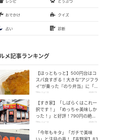
レシピ
どうぶつ
おでかけ
クイズ
占い
診断
ルメ記事ランキング
【ほっともっと】500円台はコ
スパ良すぎる！大きな“アジフラ
イ”が乗った『のり弁当』に「ふ
っくら」「うまそうだ！」と好
TRILL ニュース
2026.7.3
評の声
【すき家】「しばらくはこれ一
択です！」「めっちゃ美味しか
った！」と好評！790円の絶品
丼、もうチェックした？
TRILL ニュース
2026.7.3
「今年もキタ」「ガチで美味
い」と注目の声！【吉野家】83