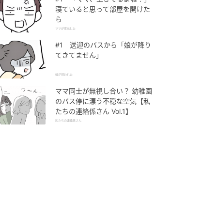
寝ていると思って部屋を開けた
ら
ママが家出した
#1 送迎のバスから「娘が降り
てきてません」
娘が拐われた
ママ同士が無視し合い？ 幼稚園
のバス停に漂う不穏な空気【私
たちの連絡係さん Vol.1】
私たちの連絡係さん