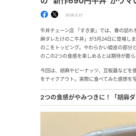
の “新作690円牛丼”がウマ
2026.3.27
牛丼チェーン店 「すき家」では、春の訪れ
麻ダレたけのこ牛丼」が3月24日に登場し
のこをトッピング。やわらかい姫皮の部分
のこの2つの食感を楽しめるとは期待が膨ら
今回は、胡麻やピーナッツ、豆板醤などを
をテイクアウト。実際に食べてみた感想を
2つの食感がやみつきに！「胡麻