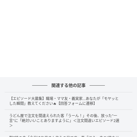
代。このオチに思わず吹き出してしまった方もいるの
ではないでしょうか。
とはいえ、きっと投稿者さんがお綺麗な方に違いはな
いでしょう。そして11歳の次男さんも年齢を勘違いし
ていたとはいえ、そんなお母さんを誇らしく思ってい
るのかもしれません。
そこで、この出来事についての率直な感想や、次男さ
んとのその後のやり取りについて、投稿者さんに詳し
く伺いました。
関連する他の記事
「そりゃ50代には見えんやろー」と大笑いし
【エピソード大募集】職場・ママ友・義実家…あなたが「モヤッと
た
した瞬間」教えてください🔥【回答フォームに遷移】
うどん屋で注文を間違えられた客「うーん！」その後、放った“一
ｰｰｰ思わずクスッとしました！次男さんが「奇跡の50
言”に「絶対いいことありますように」＜注文間違いエピソード2選
＞
代」と周囲に伝えていたと知ったときの率直な感想を