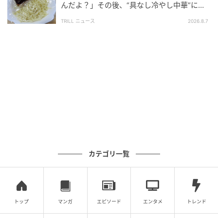
んだよ？」その後、“具なし冷やし中華”にな
目指せるはず。そのとき次男さんが改めて、「奇跡の
ったワケ
TRILL ニュース
2026.8.7
50代」と言ってくれるのかも、気になるところです
ね。
取材協力：Chi（@chik88108）さん
※本記事は投稿者に許諾を得た上で記事の制作・公開
を行っています
【エピソード募集】日常のちょっとした体験、TRILL
でシェアしませんか？【2分で完了・匿名】
カテゴリ一覧
次の記事
#1 「あっ、財布忘れちゃった」「いいよ出
すよ〜！」これが全ての始まりでした
トップ
マンガ
エピソード
エンタメ
トレンド