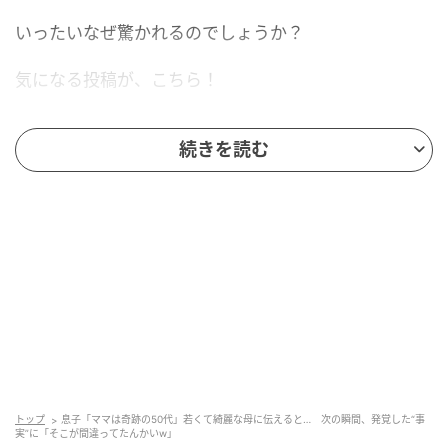
いったいなぜ驚かれるのでしょうか？
気になる投稿が、こちら！
続きを読む
投稿の冒頭を読んで、「今流行りの美魔女？」と思っ
た方も多いのではないでしょうか。最近SNSでは、娘
や息子と一緒に写る、姉のように見える若々しいお母
さんが話題になることもありますよね。
しかし最後まで読むと、なんと投稿者さんはまだ40
トップ
息子「ママは奇跡の50代」若くて綺麗な母に伝えると… 次の瞬間、発覚した“事
実”に「そこが間違ってたんかいw」