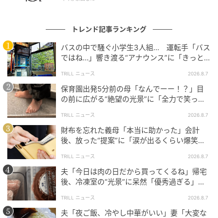
次男の期待値コントロールうますぎ笑いましたwww
トレンド記事ランキング
バスの中で騒ぐ小学生3人組… 運転手「バス
息子くんサイコーだ！！
ではね…」響き渡る“アナウンス”に「きっと
いい経験になった」
TRILL ニュース
2026.8.7
保育園出発5分前の母「なんでーー！？」目
そこがまちがってたんかいwww
の前に広がる“絶望の光景”に「全力で笑っ
た」「本当にお疲れさまです」
TRILL ニュース
2026.8.7
コメント欄には、投稿者さんと同じように、子どもに
財布を忘れた義母「本当に助かった」会計
実年齢より上の年齢を周囲に言いふらされていたとい
後、放った“提案”に「涙が出るくらい爆笑」
う体験談も寄せられていました。
＜義母エピソード2選＞
TRILL ニュース
2026.8.7
年齢を勘違いしていたとはいえ、次男さんにとって若
夫「今日は肉の日だから買ってくるね」帰宅
くて綺麗なお母さんが自慢であることに変わりはない
後、冷凍室の“光景”に呆然「優秀過ぎる」
「シゴデキすぎ」
のでしょう。
TRILL ニュース
2026.8.7
夫「夜ご飯、冷やし中華がいい」妻「大変な
そんな投稿者さんなら、きっと本物の“奇跡の50代”を