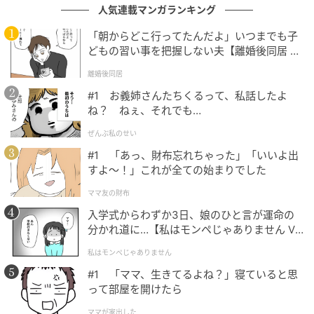
人気連載マンガランキング
ｰｰｰまた次男さんの楽しい発言がありましたら、ぜひご
「朝からどこ行ってたんだよ」いつまでも子
紹介くださいね。
どもの習い事を把握しない夫【離婚後同居 Vo
l.1】
離婚後同居
本物の奇跡の50代を目指して
#1 お義姉さんたちくるって、私話したよ
ね？ ねぇ、それでも…
こちらの投稿には、さまざまなコメントが寄せられて
ぜんぶ私のせい
いました。
#1 「あっ、財布忘れちゃった」「いいよ出
すよ〜！」これが全ての始まりでした
ママ友の財布
先読みボーイなのですね
入学式からわずか3日、娘のひと言が運命の
分かれ道に…【私はモンペじゃありません Vo
l.1】
私はモンペじゃありません
斬新な逆サバサバ読み(笑)
#1 「ママ、生きてるよね？」寝ていると思
って部屋を開けたら
ママが家出した