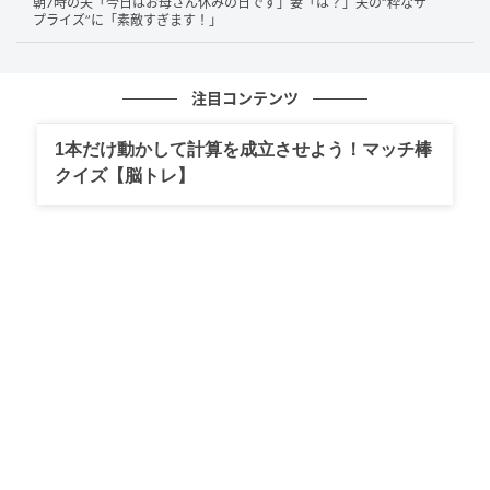
お聞かせください。
朝7時の夫「今日はお母さん休みの日です」妻「は？」夫の“粋なサ
プライズ”に「素敵すぎます！」
「え？待って、何で50代？詐欺やん！そりゃ50代には
見えんやろー」と長男と一緒に聞いて大笑いしまし
注目コンテンツ
た。
1本だけ動かして計算を成立させよう！マッチ棒
ｰｰｰその後、次男さんとはどのような会話がありました
クイズ【脳トレ】
か？
Threadsにつぶやいて、たくさんの人に見られている
ことを言うと、「俺の言葉選びのセンスやな」と一人
ニヤリとしておりました。
ｰｰｰ普段の次男さんはどのような性格ですか？
普段からふとしたことに対する言葉選びが秀逸で、家
族の中でクスッとなることが多いです。よく人を観察
しているのだと思います。