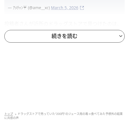
— ｱﾒﾁｬﾝ☔ (@ame__xc)
March 5, 2026
投稿者さんが近所のドラッグストアで見つけたのは、
「ジュース用」として売られていた栃木県産のいちご
続きを読む
でした。少し小ぶりに見えるものの、パックにはたっ
ぷり入っています。そして驚くのが、そのお値段。な
んと200円というお手ごろ価格でした。
「ジュース用」と表示されていたこともあり、投稿者
さんは「もしかして酸っぱくて微妙なのかな？」と思
いつつも、気になって購入してみたそうです。しか
し、実際にジュースにせずそのまま食べてみると、
「普通に甘くておいしい」と感動。結果的に、かなり
嬉しい価格でおいしいいちごを楽しむことができると
いうラッキーな買い物になりました。
トップ
ドラッグストアで売っていた“200円”のジュース用の苺→食べてみた予想外の結果
に共感の声
こうした「ジュース用」や「ジャム用」といった表示