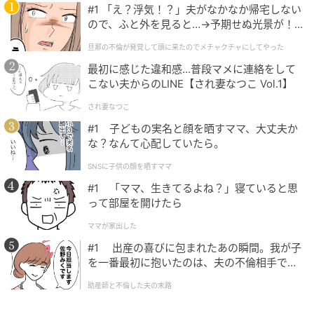
#1 「え？浮気！？」夫がなかなか帰宅しない
ので、ふと外を見ると…→予期せぬ光景が！
｜旦那の不倫が発覚して頭に来たのでメチャ
私はこういうの大福に入れて、いちご大福を作りましたよ
旦那の不倫が発覚して頭に来たのでメチャクチャにしてやった
クチャにしてやった
最初に感じた違和感…普段マメに連絡をして
驚きの価格に「安い！」と驚く声が上がる一方で、同
こない夫からのLINE【され妻なつこ Vol.1】
じように「ジュース用」や「ジャム用」として売られ
され妻なつこ
ている果物を購入し、そのまま食べてみると「おいし
#1 子どもの実名と顔を晒すママ、大丈夫か
かった」という共感の声も多く寄せられていました。
な？なんて心配していたら。
見た目だけでは分からない“掘り出し物”の果物に出会
SNSに子供の顔を晒すママ
った経験がある人も少なくないようです。
#1 「ママ、生きてるよね？」寝ていると思
って部屋を開けたら
驚きの価格で並ぶ果物を見ると、「味は大丈夫なのだ
ろうか」と気になってしまうもの。しかし、実際に食
ママが家出した
べてみると十分おいしいものも少なくありません。見
#1 出産の喜びに包まれたあの瞬間。我が子
た目だけで判断せず手に取ってみれば、お得に味わえ
を一番最初に抱いたのは、夫の不倫相手でし
た。
るだけでなく、フードロスの削減にもつながるのかも
助産師と不倫した夫の末路
しれません。