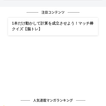
注目コンテンツ
うちから遠くのドラッグストアにも不揃いの果物が安く売られ
てます。遠いけどガソリン代使ってでも買いに行きます
1本だけ動かして計算を成立させよう！マッチ棒
クイズ【脳トレ】
200円？安っ！！！
ジャム用と書かれた粒の小さいやつも普通に食べます。
去年、小粒いちごを8パック買って、ジャムを作りました。
いちごソーダにしたり、アイスにかけたりもして楽しみまし
た。
でも、ついついつまみ食い多しです。
人気連載マンガランキング