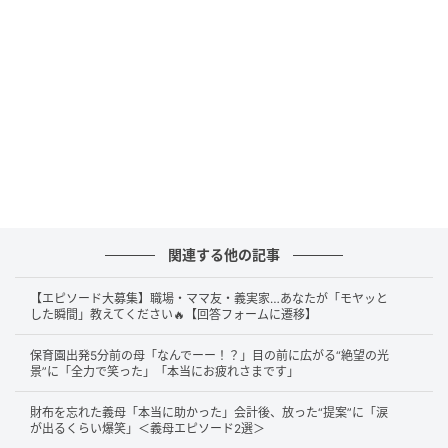
がされた果物は、スーパーなどでもときどき見かけま
すよね。見た目が少し不揃いだったり、小ぶりだった
りするだけで価格が抑えられていることも多く、実際
に食べてみると十分おいしく楽しめることも少なくあ
りません。果物の本来の味わいを、思わぬお得価格で
堪能できることもあるのですね。
財布にも地球にも優しい“お得な果物”
関連する他の記事
こちらの投稿には、さまざまなコメントが寄せられて
いました。
【エピソード大募集】職場・ママ友・義実家…あなたが「モヤッと
した瞬間」教えてください🔥【回答フォームに遷移】
保育園出発5分前の母「なんでーー！？」目の前に広がる“絶望の光
景”に「全力で笑った」「本当にお疲れさまです」
イチゴジュース作ったことありますが微妙だったのでそのまま
食べるので正解だと思います！やはり市販でジュースとして売
財布を忘れた義母「本当に助かった」会計後、放った“提案”に「涙
られていない果実はそのままが美味しいです
が出るくらい爆笑」＜義母エピソード2選＞