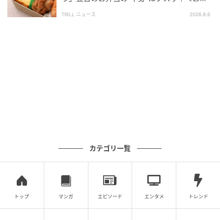
運ばれてきた立派な手作り料理を前に、日本人配信者
当エピソード2選＞
TRILL ニュース
2026.8.6
さんは「えー！すごい！」「おいしそう！」と驚きと
期待の声を上げます。
実際に食べてみると、「何このコク！？」と予想を超
えるおいしさに感動。アメリカ人配信者さんによる
と、味の決め手はウスターソースで、それが深いコク
を生み出しているようです。
アメリカ料理…おいしい…！
カテゴリ一覧
2日目。まずは、アメリカ料理をランチでいただきま
す。日本人配信者さんが「アメリカの、ほんまに？っ
ていうランチを食べてみる」と言い、画面に映し出さ
トップ
マンガ
エピソード
エンタメ
トレンド
れたのは…。