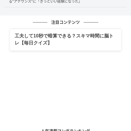
る“アナウンス”に「きっといい経験になった」
注目コンテンツ
出典：クリギンちゃんねる -英語で日本旅-
工夫して10秒で暗算できる？スキマ時間に脳ト
レ【毎日クイズ】
今回挑戦するのは、家庭で子どもに振る舞われている
ような本場アメリカの家庭料理。アメリカ人配信者さ
んのお母様から教わったレシピをもとに再現し、日本
人配信者さんに食べてもらいます。
人気連載マンガランキング