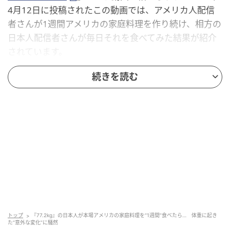
4月12日に投稿されたこの動画では、アメリカ人配信
者さんが1週間アメリカの家庭料理を作り続け、相方の
日本人配信者さんが毎日それを食べてみた結果が紹介
されています。
体重の変化とともに、どのような影響が現れるのでし
続きを読む
ょうか？
太るか痩せるか！？本場アメリカ家庭料理の
実力
トップ
『77.2kg』の日本人が本場アメリカの家庭料理を“1週間”食べたら… 体重に起き
た“意外な変化”に騒然