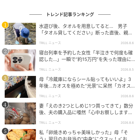
出典：クリギンちゃんねる -英語で日本旅-
トレンド記事ランキング
丁寧に一つひとつ作り上げ、オーブンへ。こうして完
水遊び後、タオルを用意してると… 男子
成したのは、手作りミートローフにマッシュポテト、
「タオル貸してください」断った直後、親が
大声で放った一言に絶句
そしてスクワッシュです。
TRILL ニュース
2026.8.6
寝台列車を予約した女性「半泣きで何度も確
認した…」一瞬で“約15万円”を失った理由に
「膝から崩れ落ちました」
TRILL ニュース
2026.8.5
母「冷蔵庫にならシール貼ってもいいよ」3
年後…カオスを極めた“光景”に呆然「カオス
は更新され続ける…」
TRILL ニュース
2026.8.6
妻「えのき2つとしめじ1つ買ってきて」数分
後、夫の購入品に唖然「心中お察しします」
＜買い物ミス体験談2選＞
TRILL ニュース
2026.8.6
出典：クリギンちゃんねる -英語で日本旅-
私「卵焼きめっちゃ美味しかった」母「そ
う」翌日のお弁当の“中身”にクスッ！＜お弁