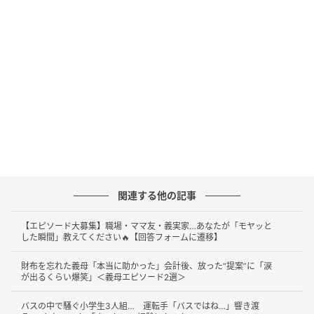
以前、日本人配信者さんが和食を1週間作り、アメリカ
人配信者さんに食べてもらった結果、どのくらい痩せ
るのかを検証する企画があったそうです。
そして今回はその逆バージョンとして、アメリカ料理
を食べ続けるとどうなるのか、痩せるのか太るのか…
という点を検証していきます。
関連する他の記事
【エピソード大募集】職場・ママ友・義実家…あなたが「モヤッと
した瞬間」教えてください🔥【回答フォームに遷移】
財布を忘れた義母「本当に助かった」会計後、放った“提案”に「涙
が出るくらい爆笑」＜義母エピソード2選＞
バスの中で騒ぐ小学生3人組… 運転手「バスではね…」響き渡