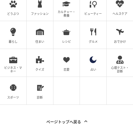
カルチャー・
どうぶつ
ファッション
ビューティー
ヘルスケア
教養
暮らし
住まい
レシピ
グルメ
おでかけ
ビジネス・マ
心理テスト・
クイズ
恋愛
占い
ネー
診断
出典：クリギンちゃんねる -英語で日本旅-
どこから食べたらよいのかさえ分からないそのスタイ
ルに戸惑いながらも、日本人配信者さんがアメリカ人
スポーツ
診断
配信者さんに感想を聞いてみると、「クラシックなア
メリカのランチって感じ」との答えが返ってきまし
た。
ページトップへ戻る