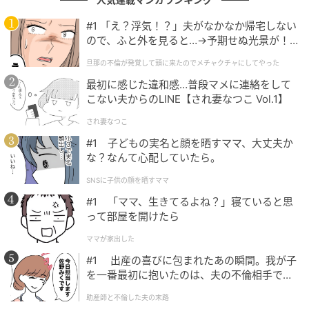
#1 「え？浮気！？」夫がなかなか帰宅しない
ので、ふと外を見ると…→予期せぬ光景が！
出典：クリギンちゃんねる -英語で日本旅-
｜旦那の不倫が発覚して頭に来たのでメチャ
旦那の不倫が発覚して頭に来たのでメチャクチャにしてやった
クチャにしてやった
スタート1日目、日本人配信者さんの体重は77.2kg。
最初に感じた違和感…普段マメに連絡をして
この日は、アメリカ人配信者さんが「アメリカ人なら
こない夫からのLINE【され妻なつこ Vol.1】
人生で一度は必ず食べたことがあるはず」と語る定番
され妻なつこ
料理、“ミートローフ”に挑戦します。
#1 子どもの実名と顔を晒すママ、大丈夫か
な？なんて心配していたら。
SNSに子供の顔を晒すママ
#1 「ママ、生きてるよね？」寝ていると思
って部屋を開けたら
ママが家出した
#1 出産の喜びに包まれたあの瞬間。我が子
を一番最初に抱いたのは、夫の不倫相手でし
た。
助産師と不倫した夫の末路