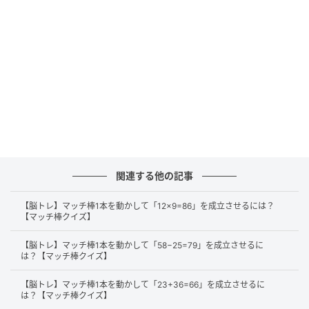
この問題の答えは、「因縁生起（いんねんしょう
き）」でした！
「縁起が良い」「縁起をかつぐ」などの「縁起」とは
「因縁生起」の略語です。
因縁生起は、仏教用語で「世の中のすべてのものごと
関連する他の記事
（因と縁）は、お互いが関わり合って存在している」
という意味です。
【脳トレ】マッチ棒1本を動かして「12×9=86」を成立させるには？
【マッチ棒クイズ】
【脳トレ】マッチ棒1本を動かして「58−25=79」を成立させるに
まとめ
は？【マッチ棒クイズ】
【脳トレ】マッチ棒1本を動かして「23+36=66」を成立させるに
正解、思い浮かびましたか。
は？【マッチ棒クイズ】