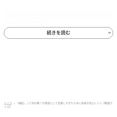
略される前の言葉はなに？
続きを読む
ヒント
全体で漢字4文字となり、最初と最後の漢字は「因〇〇
起」です。
残りの〇に当てはまる漢字を入れてみましょう。
正解
トップ
「縁起」って何の略？日常語として定着しすぎたために由来が見えにくい【略語ク
イズ】
それでは、正解を発表します！