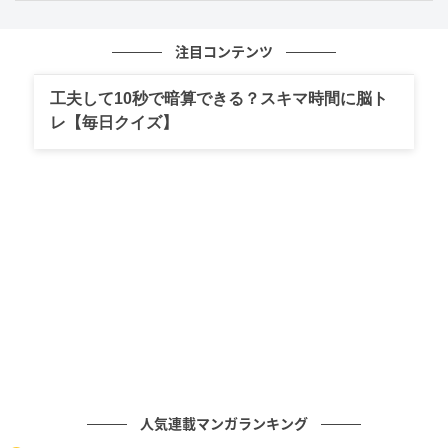
略語を元の言葉に戻してみると、意味の輪郭がはっき
りして、日常の理解が少しラクになります。
注目コンテンツ
よければ家族や友人とも出し合って、身近な言葉の由
工夫して10秒で暗算できる？スキマ時間に脳ト
来を楽しんでみてください。
レ【毎日クイズ】
会話のネタにもなって楽しめるので、次回もお楽しみ
に！
問題制作：株式会社 キュービック（
HP
）
株式会社キュービックは、さまざまな場面でご利用い
人気連載マンガランキング