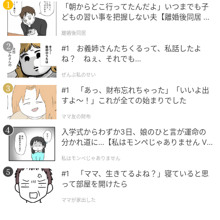
ただけるクイズ問題のご提供、クイズイベントの構築
「朝からどこ行ってたんだよ」いつまでも子
を主な業務とする日本初の「クイズの総合商社」で
どもの習い事を把握しない夫【離婚後同居 Vo
す。クイズに関することなら何でもお気軽にご相談く
l.1】
離婚後同居
ださい。
#1 お義姉さんたちくるって、私話したよ
ね？ ねぇ、それでも…
次の記事
ぜんぶ私のせい
【脳トレ】マッチ棒1本を動かして「23+18=3
#1 「あっ、財布忘れちゃった」「いいよ出
9」を成立させるには？【マッチ棒クイズ】
すよ〜！」これが全ての始まりでした
ママ友の財布
の記事をもっとみる
入学式からわずか3日、娘のひと言が運命の
分かれ道に…【私はモンペじゃありません Vo
l.1】
私はモンペじゃありません
#1 「ママ、生きてるよね？」寝ていると思
って部屋を開けたら
ママが家出した