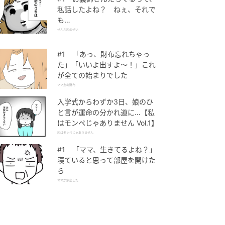
私話したよね？ ねぇ、それで
も…
ぜんぶ私のせい
#1 「あっ、財布忘れちゃっ
た」「いいよ出すよ〜！」これ
が全ての始まりでした
ママ友の財布
入学式からわずか3日、娘のひ
と言が運命の分かれ道に…【私
はモンペじゃありません Vol.1】
私はモンペじゃありません
#1 「ママ、生きてるよね？」
寝ていると思って部屋を開けた
ら
ママが家出した