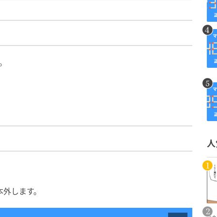
。
人
本外します。