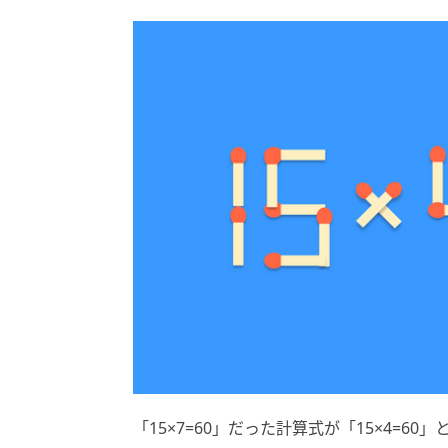
「15×7=60」だった計算式が「15×4=6