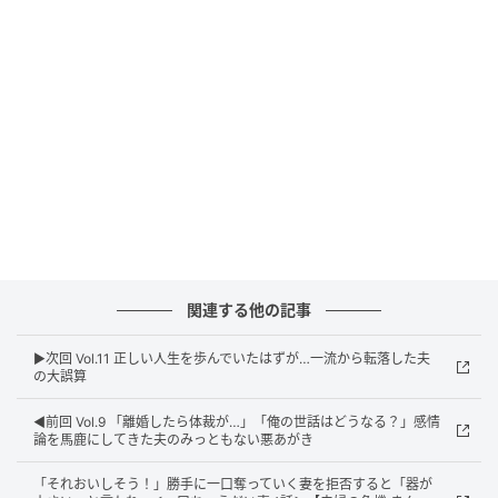
ウーマンエキサイト
関連する他の記事
▶︎次回 Vol.11 正しい人生を歩んでいたはずが…一流から転落した夫
の大誤算
◀︎前回 Vol.9 「離婚したら体裁が…」「俺の世話はどうなる？」感情
論を馬鹿にしてきた夫のみっともない悪あがき
ウーマンエキサイト
「それおいしそう！」勝手に一口奪っていく妻を拒否すると「器が