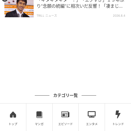
り“念願の続編”に相次いだ反響！「凄まじく
面白い」“賞 総なめ”『伝説級ドラマ』
TRILL ニュース
2026.8.4
ウーマンエキサイト
カテゴリ一覧
トップ
マンガ
エピソード
エンタメ
トレンド