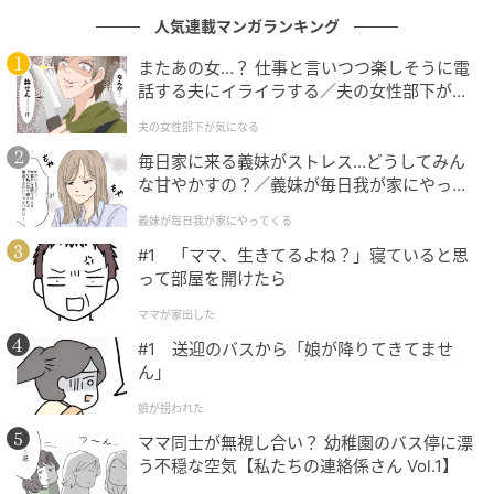
人気連載マンガランキング
またあの女…？ 仕事と言いつつ楽しそうに電
話する夫にイライラする／夫の女性部下が気
になる（1）【夫婦の危機 まんが】
夫の女性部下が気になる
ウーマンエキサイト
毎日家に来る義妹がストレス…どうしてみん
な甘やかすの？／義妹が毎日我が家にやって
くる（1）【義父母がシンドイんです！ まん
義妹が毎日我が家にやってくる
が】
#1 「ママ、生きてるよね？」寝ていると思
って部屋を開けたら
ママが家出した
#1 送迎のバスから「娘が降りてきてませ
ん」
娘が拐われた
ママ同士が無視し合い？ 幼稚園のバス停に漂
う不穏な空気【私たちの連絡係さん Vol.1】
ウーマンエキサイト