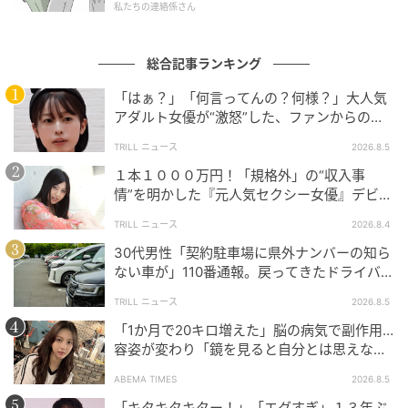
私たちの連絡係さん
総合記事ランキング
「はぁ？」「何言ってんの？何様？」大人気
アダルト女優が“激怒”した、ファンからの
【質問】とは
TRILL ニュース
2026.8.5
１本１０００万円！「規格外」の“収入事
情”を明かした『元人気セクシー女優』デビュ
ー作が“１０万本”を記録した逸材
TRILL ニュース
2026.8.4
30代男性「契約駐車場に県外ナンバーの知ら
ない車が」110番通報。戻ってきたドライバー
ウーマンエキサイト
の“言い分”に「口論になった」
TRILL ニュース
2026.8.5
「1か月で20キロ増えた」脳の病気で副作用…
容姿が変わり「鏡を見ると自分とは思えなか
った」壮絶な闘病生活明かす
ABEMA TIMES
2026.8.5
「キタキタキター！」「エグすぎ」１３年ぶ