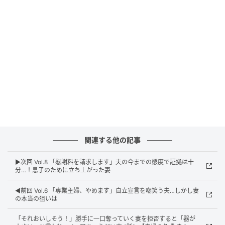
ウーマンエキサイト
関連する他の記事
▶︎次回 Vol.8 「慰謝料を請求します」夫の今までの態度で証拠は十
分…！息子のために立ち上がった妻
◀︎前回 Vol.6 「専業主婦、やめます」自立宣言を嘲笑う夫…しかし妻
の本当の狙いは
ウーマンエキサイト
「それおいしそう！」勝手に一口奪っていく妻を拒否すると「器が