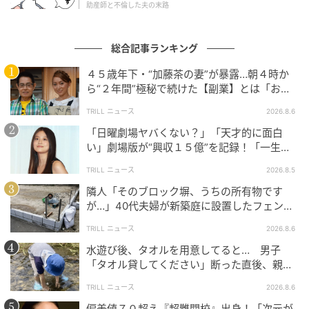
助産師と不倫した夫の末路
総合記事ランキング
４５歳年下・“加藤茶の妻”が暴露…朝４時か
ら“２年間”極秘で続けた【副業】とは「お金
を稼ぐのって大変」
TRILL ニュース
2026.8.6
「日曜劇場ヤバくない？」「天才的に面白
い」劇場版が“興収１５億”を記録！「一生言
い続ける」放送後も続く“切望の声”
TRILL ニュース
2026.8.5
隣人「そのブロック塀、うちの所有物です
が…」40代夫婦が新築庭に設置したフェン
ウーマンエキサイト
ス、直後に迫られた"顛末"
TRILL ニュース
2026.8.6
水遊び後、タオルを用意してると… 男子
「タオル貸してください」断った直後、親が
大声で放った一言に絶句
TRILL ニュース
2026.8.6
偏差値７０超え『超難関校』出身！「次元が