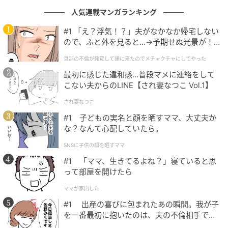
人気連載マンガランキング
#1 「え？浮気！？」夫がなかなか帰宅しない
ので、ふと外を見ると…→予期せぬ光景が！
｜旦那の不倫が発覚して頭に来たのでメチャ
旦那の不倫が発覚して頭に来たのでメチャクチャにしてやった
クチャにしてやった
ウーマンエキサイト
最初に感じた違和感…普段マメに連絡をして
こない夫からのLINE【され妻なつこ Vol.1】
され妻なつこ
#1 子どもの実名と顔を晒すママ、大丈夫か
な？なんて心配していたら。
SNSに子供の顔を晒すママ
#1 「ママ、生きてるよね？」寝ていると思
って部屋を開けたら
ママが家出した
#1 出産の喜びに包まれたあの瞬間。我が子
を一番最初に抱いたのは、夫の不倫相手でし
た。
ウーマンエキサイト