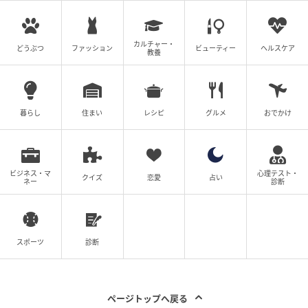
ウーマンエキサイト
カルチャー・
どうぶつ
ファッション
ビューティー
ヘルスケア
教養
暮らし
住まい
レシピ
グルメ
おでかけ
ビジネス・マ
心理テスト・
クイズ
恋愛
占い
ネー
診断
ウーマンエキサイト
スポーツ
診断
夫に、ついに離婚を告げる日がやって来ました。
夫といると息が詰まる…、それは私だけでなく息子も
ページトップへ戻る
同じ。私はこんな生活がしたかったんじゃない。タワ