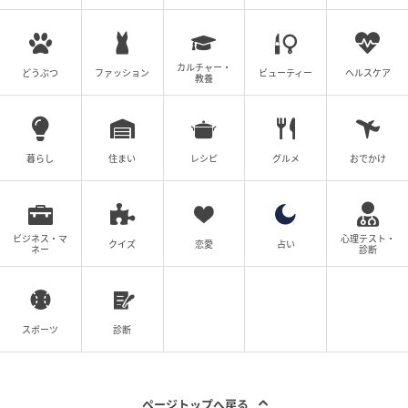
ウーマンエキサイト
カルチャー・
どうぶつ
ファッション
ビューティー
ヘルスケア
教養
暮らし
住まい
レシピ
グルメ
おでかけ
ビジネス・マ
心理テスト・
クイズ
恋愛
占い
ネー
診断
ウーマンエキサイト
スポーツ
診断
なんで夫からここまで見下されないといけないのでし
ょうか…。
ページトップへ戻る