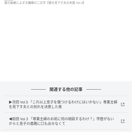
妻の脳裏によぎる離婚の二文字【妻を見下す夫の末路 Vol.4】
ウーマンエキサイト
関連する他の記事
▶︎次回 Vol.5 「これ以上息子を傷つけるわけにはいかない」専業主婦
を見下す夫との別れを決意した夜
◀︎前回 Vol.3 「専業主婦のお前に何の相談するわけ？」学歴がない
からと息子の進路に口も出せなくて
ウーマンエキサイト