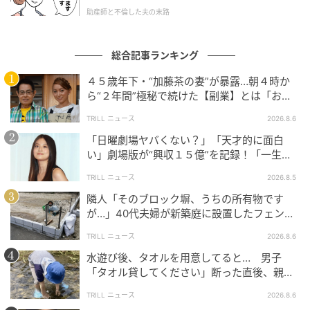
た。
助産師と不倫した夫の末路
ウーマンエキサイト
総合記事ランキング
４５歳年下・“加藤茶の妻”が暴露…朝４時か
ら“２年間”極秘で続けた【副業】とは「お金
を稼ぐのって大変」
TRILL ニュース
2026.8.6
「日曜劇場ヤバくない？」「天才的に面白
い」劇場版が“興収１５億”を記録！「一生言
い続ける」放送後も続く“切望の声”
TRILL ニュース
2026.8.5
隣人「そのブロック塀、うちの所有物です
が…」40代夫婦が新築庭に設置したフェン
ウーマンエキサイト
ス、直後に迫られた"顛末"
TRILL ニュース
2026.8.6
水遊び後、タオルを用意してると… 男子
「タオル貸してください」断った直後、親が
大声で放った一言に絶句
TRILL ニュース
2026.8.6