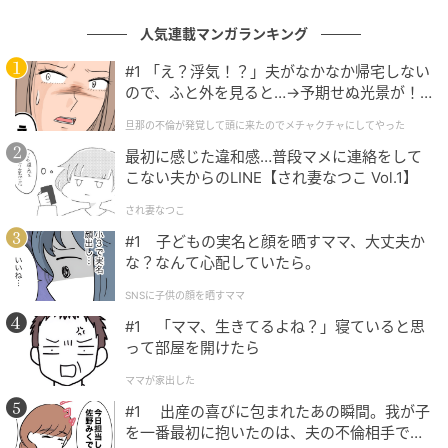
人気連載マンガランキング
#1 「え？浮気！？」夫がなかなか帰宅しない
ので、ふと外を見ると…→予期せぬ光景が！
｜旦那の不倫が発覚して頭に来たのでメチャ
旦那の不倫が発覚して頭に来たのでメチャクチャにしてやった
クチャにしてやった
最初に感じた違和感…普段マメに連絡をして
ウーマンエキサイト
こない夫からのLINE【され妻なつこ Vol.1】
され妻なつこ
#1 子どもの実名と顔を晒すママ、大丈夫か
な？なんて心配していたら。
SNSに子供の顔を晒すママ
#1 「ママ、生きてるよね？」寝ていると思
って部屋を開けたら
ママが家出した
#1 出産の喜びに包まれたあの瞬間。我が子
を一番最初に抱いたのは、夫の不倫相手でし