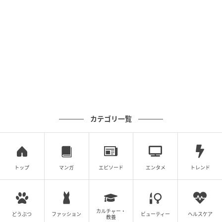
稲（いな）
名古屋出身の漫画家。フォロワーから募集した恐怖
体験エピソードを漫画にしてInstagramに連載中。v
oicyにて音声でも配信中。 一級建築士の資格を持
つ。趣味はボードゲームで、トムとジェリー、コロ
助が好き。手術中に目覚めた経験があり漫画作品と
してブログで公開している。
作品をもっとみる
稲（いな）
さんの作品
カテゴリ一覧
完結
完結
夫がマッチングアプリをやっていま
ここの保育園ヤバいかも！？
した
稲（いな）
稲（いな）
第1話から読む ›
第1話から読む ›
トップ
マンガ
エピソード
エンタメ
トレンド
こちらの作品もおすすめ
完結
完結
カルチャー・
どうぶつ
ファッション
ビューティー
ヘルスケア
教養
アキラの場合
私、仕事ができますので。