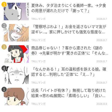
夏休み、タダ泊まりにくる義姉一家。→夕食
の用意が遅れただけで「謝って？」
TRILLマンガ
2026.8.7
「警察呼ぶわよ！」お金を返さないママ友が
逆ギレ…。家に押しかけても強気な態度なワ
ケ
TRILLマンガ
2026.8.7
商品券じゃない！？客から渡された《謎の
券》→先輩が明かす“驚きの正体”に「そんな
世代差があるんですね」
TRILLマンガ
2026.8.7
「なんかある！」耳の違和感を訴える娘。確
認すると…判明した"正体"に「え…？」
TRILLマンガ
2026.8.7
店長「バイトが有休？」無視して取り続けた
結果→思わぬ展開に「素晴らしい」「良いこ
としましたね」
TRILLマンガ
2026.8.6
クリエイター情報