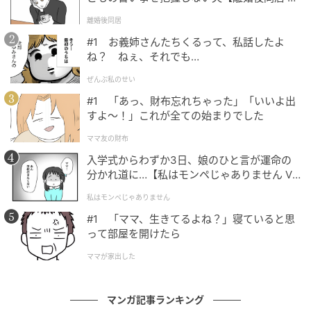
l.1】
離婚後同居
#1 お義姉さんたちくるって、私話したよ
ね？ ねぇ、それでも…
ぜんぶ私のせい
#1 「あっ、財布忘れちゃった」「いいよ出
すよ〜！」これが全ての始まりでした
ママ友の財布
入学式からわずか3日、娘のひと言が運命の
分かれ道に…【私はモンペじゃありません Vo
l.1】
私はモンペじゃありません
#1 「ママ、生きてるよね？」寝ていると思
って部屋を開けたら
ママが家出した
マンガ記事ランキング