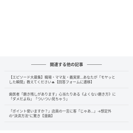
関連する他の記事
【エピソード大募集】職場・ママ友・義実家…あなたが「モヤッと
した瞬間」教えてください🔥【回答フォームに遷移】
歯医者「磨き残しがあります」心当たりある《よくない磨き方》に
「ダメだよね」「ついつい見ちゃう」
「ポイント使いますか？」店員の一言に客「じゃあ…」→想定外
の"決済方法"に驚き【漫画】