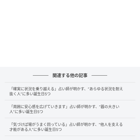
「しし座」
しし座は、誰かに見られている場面ほど自分の振る舞
いを丁寧に整えます。任された役割を軽く扱うことが
できず、「ここはきちんとやりたい」と自然に背筋が
伸びるでしょう。明るく堂々とした印象の裏側では、
目立たない努力を重ねていることが多いのです。練習
を繰り返したり準備を怠らなかったり、その積み重ね
が確かな力になります。周囲からは「いつもきちんと
している人」という信頼を寄せられやすいでしょう。
関連する他の記事
やがて背中を見て動く人が増え、自然と中心に立つ場
「確実に状況を乗り越える」占い師が明かす、“あらゆる状況を耐え
面も生まれていきます。ひたむきな努力が人を引き寄
抜く人”に多い誕生日5つ
せ、しし座の存在そのものが励ましのような空気をつ
「周囲に安心感を広げていきます」占い師が明かす、“器の大きい
くり出していきます。
人”に多い誕生日5つ
「気づけば場がうまく回っている」占い師が明かす、“他人を支える
静かな責任感で日々の積み重ねを未来へつな
才能がある人”に多い誕生日5つ
げていく「みずがめ座」