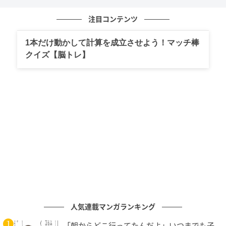
みずがめ座は、少し先の未来を思い描きながら物事を
注目コンテンツ
進める傾向があります。目の前の出来事だけに集中す
1本だけ動かして計算を成立させよう！マッチ棒
るのではなく、「この先どう広がるだろう」と想像を
クイズ【脳トレ】
巡らせるでしょう。その視点があるため、日々の小さ
な努力を軽く扱いません。普段は自由で気ままに見え
ることもありますが、自分の役割や責任には誠実に向
き合います。静かな場所で努力を続ける姿を見て、周
囲は自然と信頼を寄せるでしょう。大きく目立たなく
ても、着実な行動が周囲の安心につながっていきま
す。積み重ねた経験はやがて形になり、新しい可能性
へとつながる流れを生み出します。みずがめ座の継続
する力は、未来を少しずつ現実へ近づけていくでしょ
う。
人気連載マンガランキング
監修・著者：恋愛占い師 レイナ
（
Instagram
）
「朝からどこ行ってたんだよ」いつまでも子