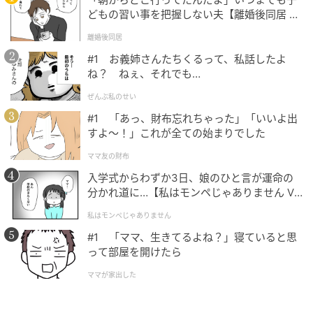
「もっと輝ける毎日へ」をモットーに、恋愛占い師と
どもの習い事を把握しない夫【離婚後同居 Vo
して活動。
l.1】
離婚後同居
西洋占星術・タロットカード・オラクルカードを用い
#1 お義姉さんたちくるって、私話したよ
た占いで女性を中心に支持を集め、フォロワー数は2.8
ね？ ねぇ、それでも…
万人、鑑定数は5,000を超える。
ぜんぶ私のせい
次の記事
#1 「あっ、財布忘れちゃった」「いいよ出
すよ〜！」これが全ての始まりでした
【占い師が語る】心に秘めた情熱を持つ人に
多い星座3つ
ママ友の財布
入学式からわずか3日、娘のひと言が運命の
分かれ道に…【私はモンペじゃありません Vo
の記事をもっとみる
l.1】
私はモンペじゃありません
#1 「ママ、生きてるよね？」寝ていると思
って部屋を開けたら
ママが家出した