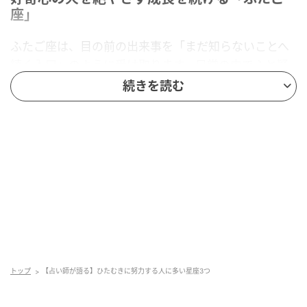
座」
ふたご座は、目の前の出来事を「まだ知らないことへ
続く入口」のように受け取ります。日常の中でふと疑
問が浮かぶと、そのまま通り過ぎることができませ
続きを読む
ん。気づけば調べたり試したりしているでしょう。軽
やかに見えるその行動は、実は静かな努力の積み重ね
です。新しい知識に触れるたびに視野が広がり、次の
関心へとつながっていきます。周囲からは「いつも何
かを吸収している人」という印象を持たれやすいはず
です。会話の中でも自然と新しい発想が生まれ、場の
空気を前向きに動かします。知ることを楽しむ姿勢そ
のものが成長の力になり、長い時間をかけて大きな可
能性を育てていくでしょう。
トップ
【占い師が語る】ひたむきに努力する人に多い星座3つ
誇りある背中で努力の姿を静かに示し続ける