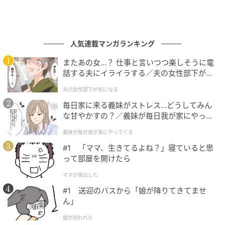
人気連載マンガランキング
またあの女…？ 仕事と言いつつ楽しそうに電
話する夫にイライラする／夫の女性部下が気
になる（1）【夫婦の危機 まんが】
夫の女性部下が気になる
毎日家に来る義妹がストレス…どうしてみん
な甘やかすの？／義妹が毎日我が家にやって
くる（1）【義父母がシンドイんです！ まん
義妹が毎日我が家にやってくる
が】
#1 「ママ、生きてるよね？」寝ていると思
って部屋を開けたら
ママが家出した
#1 送迎のバスから「娘が降りてきてませ
ん」
娘が拐われた