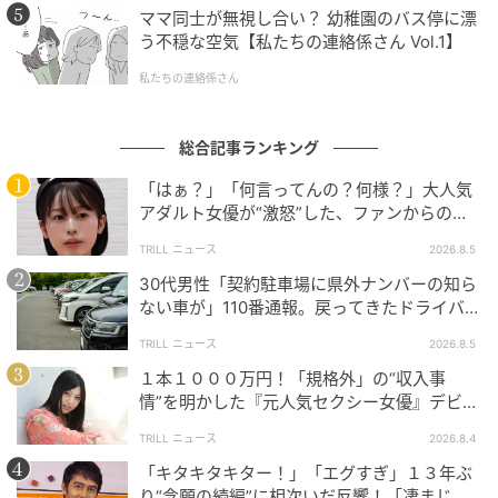
ママ同士が無視し合い？ 幼稚園のバス停に漂
う不穏な空気【私たちの連絡係さん Vol.1】
私たちの連絡係さん
総合記事ランキング
「はぁ？」「何言ってんの？何様？」大人気
アダルト女優が“激怒”した、ファンからの
【質問】とは
TRILL ニュース
2026.8.5
30代男性「契約駐車場に県外ナンバーの知ら
ない車が」110番通報。戻ってきたドライバー
の“言い分”に「口論になった」
TRILL ニュース
2026.8.5
１本１０００万円！「規格外」の“収入事
情”を明かした『元人気セクシー女優』デビュ
ー作が“１０万本”を記録した逸材
TRILL ニュース
2026.8.4
「キタキタキター！」「エグすぎ」１３年ぶ
り“念願の続編”に相次いだ反響！「凄まじく