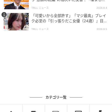
面白い」“賞 総なめ”『伝説級ドラマ』
TRILL ニュース
2026.8.4
「可愛いから全部許す」「マジ最高」ブレイ
ク必至の『引っ張りだこ女優（24歳）』目が
離せない“圧巻ショット”に「か、かわいい」
TRILL ニュース
2026.8.5
カテゴリ一覧