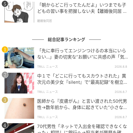
「朝からどこ行ってたんだよ」いつまでも子
どもの習い事を把握しない夫【離婚後同居 Vo
l.1】
離婚後同居
総合記事ランキング
「先に車行ってエンジンつけるの本当にいら
ない…」妻の切実な“お願い”に共感の声「気
づかないんですよね…」
TRILL ニュース
2026.8.8
中１で「どこに行ってもスカウトされた」異
次元の美少女『silent』で“最高記録”を樹立し
た「反則級」の【トップ女優】
TRILL ニュース
2026.8.7
医師から『皮膚がん』と言い渡された50代男
性→数年前から、身体に起きていた“小さな異
変”に「あのとき受診していれば…」
TRILL ニュース
2026.8.7
70代男性「ネットで入出金を確認できなくな
った」相談しに銀行へ→担当者が履歴を確認