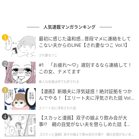
人気連載マンガランキング
最初に感じた違和感…普段マメに連絡をして
こない夫からのLINE【され妻なつこ Vol.1】
され妻なつこ
#1 「お疲れ〜♡」遅刻するなら連絡して！
この女、ナメてます
美人な友達は何でも許される
【漫画】新婚夫に浮気疑惑！絶対証拠をつか
んでやる！【エリート夫に浮気された話 Vol.
1】
エリート夫に浮気された話
【スカッと漫画】双子の娘より飲み会が大
事!? 親の自覚がない夫を懲らしめた話【第1
話】
【スカッと漫画】双子の娘より飲み会が大事!? 親の自覚がない夫を
懲らしめた話