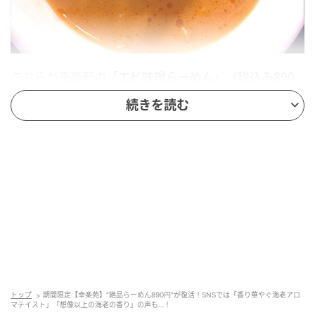
こちらが幸楽苑の
「エビ味噌らーめん」（税込み890
円）
です。単品のほか、餃子やチャーハンとのお得な
続きを読む
セット注文もできます。
トップ
期間限定【幸楽苑】“絶品らーめん890円”が復活！SNSでは「香り華やぐ海老アロ
マテイスト」「想像以上の海老の香り」の声も…！