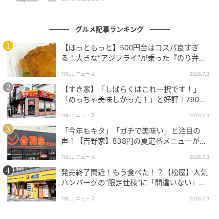
グルメ記事ランキング
【ほっともっと】500円台はコスパ良すぎ
る！大きな“アジフライ”が乗った『のり弁
当』に「ふっくら」「うまそうだ！」と好評
TRILL ニュース
2026.7.3
の声
【すき家】「しばらくはこれ一択です！」
プリプリのエビが3尾。しっかりしたサイズ感があり、
「めっちゃ美味しかった！」と好評！790円
の絶品丼、もうチェックした？
たっぷりエビの身を楽しめるのが嬉しい！
TRILL ニュース
2026.7.3
「今年もキタ」「ガチで美味い」と注目の
声！【吉野家】838円の夏定番メニューがさ
らにパワーアップしていて旨すぎた
TRILL ニュース
2026.7.3
発売終了間近！もう食べた！？【松屋】人気
ハンバーグの“限定仕様”に「間違いない」
「歴史が動く」と絶賛の声
TRILL ニュース
2026.7.3