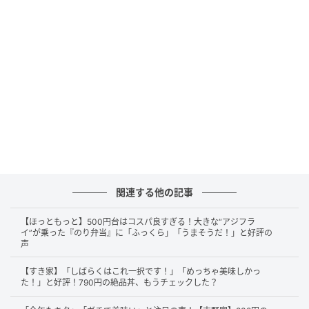
エビが3尾にくわえ、どんぶりからはみ出る「プレミア
ムチャーシュー」で迫力あるビジュアルです。提供さ
れた瞬間から、香ばしいエビの香りが漂います。
コクのあるまろやかスープにエビの存在感が
マッチ！
関連する他の記事
【ほっともっと】500円台はコスパ良すぎる！大きな“アジフラ
イ”が乗った『のり弁当』に「ふっくら」「うまそうだ！」と好評の
声
【すき家】「しばらくはこれ一択です！」「めっちゃ美味しかっ
た！」と好評！790円の絶品丼、もうチェックした？