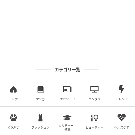
プレミアムチャーシューはジューシーで、すんなり噛
み切れるやわらかさです。ひとくちでは食べきれない
ほど大きく、エビだけではなく肉感もしっかり味わえ
カテゴリ一覧
ます。
トップ
マンガ
エピソード
エンタメ
トレンド
カルチャー・
どうぶつ
ファッション
ビューティー
ヘルスケア
教養