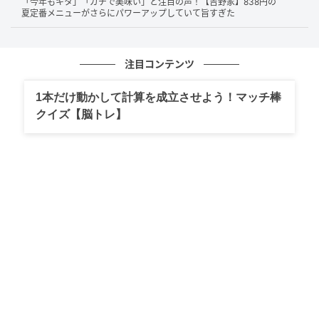
「今年もキタ」「ガチで美味い」と注目の声！【吉野家】838円の
夏定番メニューがさらにパワーアップしていて旨すぎた
注目コンテンツ
1本だけ動かして計算を成立させよう！マッチ棒
クイズ【脳トレ】
さっそく、スープをひとくち。濃厚なエビの出汁と特
製味噌は相性抜群…！とんこつベースのコクがあるや
さしいまろやかさで、グビグビ飲みたくなる絶品スー
プです。スープに浮く濃いオレンジ色は、エビの頭か
ら抽出した濃厚オイル。甲殻類の香ばしい風味を、し
っかり感じられます。