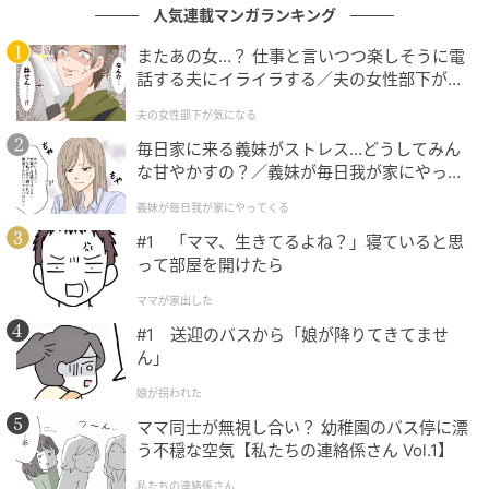
人気連載マンガランキング
またあの女…？ 仕事と言いつつ楽しそうに電
話する夫にイライラする／夫の女性部下が気
になる（1）【夫婦の危機 まんが】
夫の女性部下が気になる
毎日家に来る義妹がストレス…どうしてみん
な甘やかすの？／義妹が毎日我が家にやって
くる（1）【義父母がシンドイんです！ まん
義妹が毎日我が家にやってくる
が】
#1 「ママ、生きてるよね？」寝ていると思
って部屋を開けたら
麺は中太のちぢれ麺。まろやかなスープとの絡み・バ
ママが家出した
ランスが良く、食べ応えがあります。
#1 送迎のバスから「娘が降りてきてませ
ん」
娘が拐われた
ママ同士が無視し合い？ 幼稚園のバス停に漂
う不穏な空気【私たちの連絡係さん Vol.1】
私たちの連絡係さん