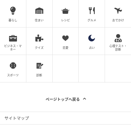
暮らし
住まい
レシピ
グルメ
おでかけ
スープの風味が増す「長ネギ」、シャキシャキの「小
ビジネス・マ
心理テスト・
クイズ
恋愛
占い
ネー
診断
松菜」、甘さがマッチする「玉ねぎ」、コリコリの歯
ざわり「メンマ」と具沢山です。食感の異なる具材
が、コクのあるスープの良いアクセントになっていま
スポーツ
診断
す。
甲殻類の風味を活かした濃厚スープですが、香ばしさ
ページトップへ戻る
とやさしいまろやかな味わいで、飽きることなく最後
までおいしく食べることができます。コッテリしたア
ブラ感や重さはなく、すいすい飲んでしまうスープに
サイトマップ
大満足です！