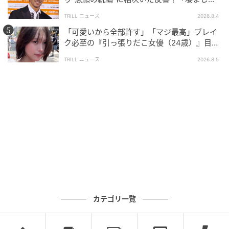
面白い」“賞 総なめ”『伝説級ドラマ』
TRILL ニュース
2026.8.4
「可愛いから全部許す」「マジ最高」ブレイ
ク必至の『引っ張りだこ女優（24歳）』目が
離せない“圧巻ショット”に「か、かわいい」
TRILL ニュース
2026.8.5
ブログ：にちゃん（
にちゃLOG
）
#15 ゲームで知り合ったよ！
次の話を読む
前の話
カテゴリ一覧
第15話