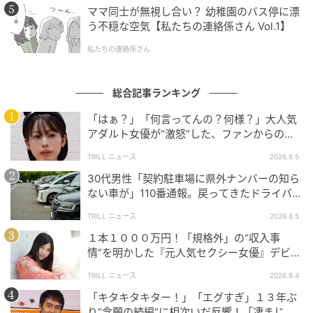
ママ同士が無視し合い？ 幼稚園のバス停に漂
う不穏な空気【私たちの連絡係さん Vol.1】
私たちの連絡係さん
総合記事ランキング
「はぁ？」「何言ってんの？何様？」大人気
アダルト女優が“激怒”した、ファンからの
【質問】とは
TRILL ニュース
2026.8.5
30代男性「契約駐車場に県外ナンバーの知ら
ない車が」110番通報。戻ってきたドライバー
の“言い分”に「口論になった」
TRILL ニュース
2026.8.5
１本１０００万円！「規格外」の“収入事
情”を明かした『元人気セクシー女優』デビュ
ー作が“１０万本”を記録した逸材
TRILL ニュース
2026.8.4
「キタキタキター！」「エグすぎ」１３年ぶ
り“念願の続編”に相次いだ反響！「凄まじく