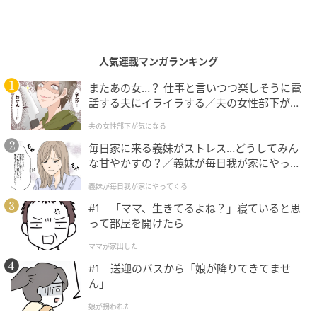
人気連載マンガランキング
またあの女…？ 仕事と言いつつ楽しそうに電
話する夫にイライラする／夫の女性部下が気
になる（1）【夫婦の危機 まんが】
夫の女性部下が気になる
毎日家に来る義妹がストレス…どうしてみん
な甘やかすの？／義妹が毎日我が家にやって
くる（1）【義父母がシンドイんです！ まん
義妹が毎日我が家にやってくる
が】
#1 「ママ、生きてるよね？」寝ていると思
って部屋を開けたら
ママが家出した
#1 送迎のバスから「娘が降りてきてませ
ん」
娘が拐われた