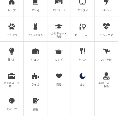
非常識な同期編
トップ
マンガ
エピソード
エンタメ
トレンド
にちゃん
全話一覧を見る
カルチャー・
どうぶつ
ファッション
ビューティー
ヘルスケア
クリエイター情報
教養
にちゃん
小さな頃から絵が好きで、コロナ禍をきっかけに漫
暮らし
住まい
レシピ
グルメ
おでかけ
画を描きはじめる。職場をはじめ、過去に出会った
びっくりな人達をメインに描き、SNSで発信中。
作品をもっとみる
ビジネス・マ
心理テスト・
クイズ
恋愛
占い
ネー
診断
の記事をもっとみる
スポーツ
診断