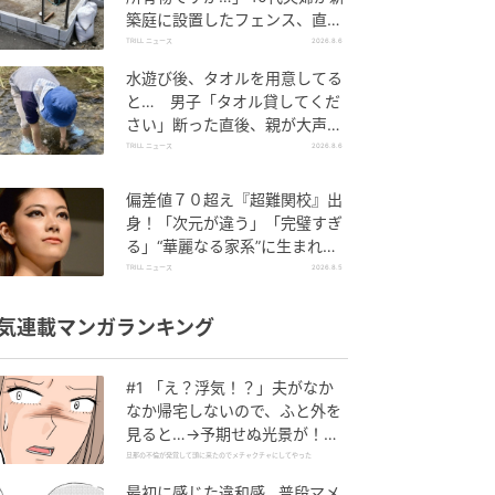
築庭に設置したフェンス、直後
に迫られた"顛末"
TRILL ニュース
2026.8.6
水遊び後、タオルを用意してる
と… 男子「タオル貸してくだ
さい」断った直後、親が大声で
放った一言に絶句
TRILL ニュース
2026.8.6
偏差値７０超え『超難関校』出
身！「次元が違う」「完璧すぎ
る」“華麗なる家系”に生まれた
【規格外の逸材】
TRILL ニュース
2026.8.5
気連載マンガランキング
#1 「え？浮気！？」夫がなか
なか帰宅しないので、ふと外を
見ると…→予期せぬ光景が！｜
旦那の不倫が発覚して頭に来た
旦那の不倫が発覚して頭に来たのでメチャクチャにしてやった
のでメチャクチャにしてやった
最初に感じた違和感…普段マメ