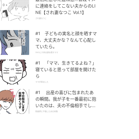
に連絡をしてこない夫からのLI
NE【され妻なつこ Vol.1】
され妻なつこ
#1 子どもの実名と顔を晒すマ
マ、大丈夫かな？なんて心配し
ていたら。
SNSに子供の顔を晒すママ
#1 「ママ、生きてるよね？」
寝ていると思って部屋を開けた
ら
ママが家出した
#1 出産の喜びに包まれたあ
の瞬間。我が子を一番最初に抱
いたのは、夫の不倫相手でし
た。
助産師と不倫した夫の末路