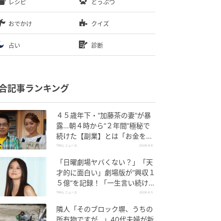
レシピ
どうぶつ
おでかけ
クイズ
占い
診断
合記事ランキング
４５歳年下・“加藤茶の妻”が暴
露…朝４時から“２年間”極秘で
続けた【副業】とは「お金を稼
ぐのって大変」
TRILL ニュース
2026.8.6
「日曜劇場ヤバくない？」「天
才的に面白い」劇場版が“興収１
５億”を記録！「一生言い続け
る」放送後も続く“切望の声”
TRILL ニュース
2026.8.5
隣人「そのブロック塀、うちの
所有物ですが…」40代夫婦が新