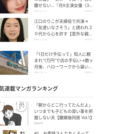
離せない…『月9主演女優（34
歳）』“極上”美ショットがすご
TRILL ニュース
2026.8.7
い
江口のりこが夫婦役で共演→
「友達いなさそう」と誘われ２
０代から心を許す【意外な親友
芸人】とは？
TRILL ニュース
2026.8.7
「1日だけ手伝って」知人に頼
まれ“1万円”で店の手伝い→数ヶ
月後、ハローワークから届いた
電話に50代女性が“青ざめたワ
TRILL ニュース
2026.8.7
ケ”
気連載マンガランキング
「朝からどこ行ってたんだよ」
いつまでも子どもの習い事を把
握しない夫【離婚後同居 Vol.1】
離婚後同居
#1 お義姉さんたちくるって、