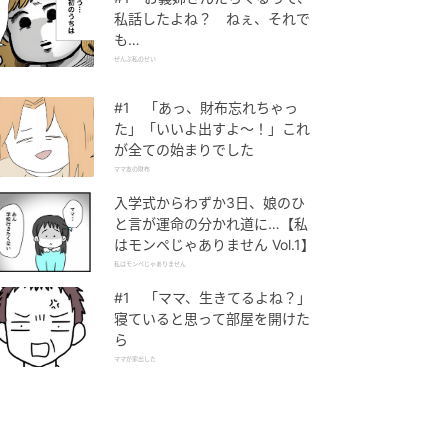
私話したよね？ ねぇ、それで
も…
ぜんぶ私のせい
#1 「あっ、財布忘れちゃっ
た」「いいよ出すよ〜！」これ
が全ての始まりでした
ママ友の財布
入学式からわずか3日、娘のひ
と言が運命の分かれ道に…【私
はモンペじゃありません Vol.1】
私はモンペじゃありません
#1 「ママ、生きてるよね？」
寝ていると思って部屋を開けた
ら
ママが家出した