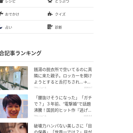
レシピ
どうぶつ
おでかけ
クイズ
占い
診断
合記事ランキング
銭湯の脱衣所で空いてるのに真
隣に来た親子。ロッカーを開け
ようとすると舌打ちされ…→直
後、娘の放った“純粋な一言”に
TRILL ニュース
2026.8.7
「心の中で拍手」
「腰抜けそうになった」「ガチ
で？」３年前、“電撃婚”で話題
沸騰！国民的ヒット作『逃げ
恥』で異彩放った【国宝級イケ
TRILL ニュース
2026.8.6
メン】
破壊力ハンパない美しさに「目
の保養」「世界一では？」目が