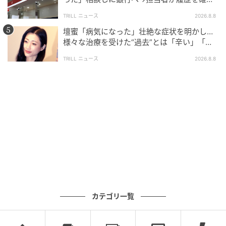
したところ…判明した“恐ろしい事実”
TRILL ニュース
2026.8.8
壇蜜「病気になった」壮絶な症状を明かし…
様々な治療を受けた“過去”とは「辛い」「苦
しい」
TRILL ニュース
2026.8.8
ブログ：ゆりゆ（
ゆりゆアラサー女子漫画
）
#16 あなたは運転できるもんね～
次の話を読む
カテゴリ一覧
前の話
第16話