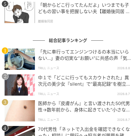
「朝からどこ行ってたんだよ」いつまでも子
どもの習い事を把握しない夫【離婚後同居 Vo
l.1】
離婚後同居
総合記事ランキング
「先に車行ってエンジンつけるの本当にいら
ない…」妻の切実な“お願い”に共感の声「気
づかないんですよね…」
TRILL ニュース
2026.8.8
中１で「どこに行ってもスカウトされた」異
次元の美少女『silent』で“最高記録”を樹立し
た「反則級」の【トップ女優】
TRILL ニュース
2026.8.7
医師から『皮膚がん』と言い渡された50代男
性→数年前から、身体に起きていた“小さな異
変”に「あのとき受診していれば…」
TRILL ニュース
2026.8.7
70代男性「ネットで入出金を確認できなくな
った」相談しに銀行へ→担当者が履歴を確認