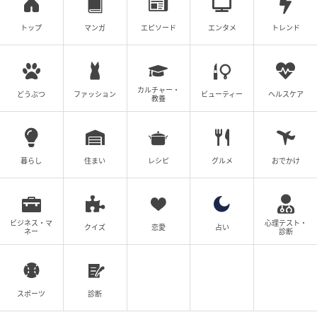
妻は看病してもらえないのが普通ですか？
トップ
マンガ
エピソード
エンタメ
トレンド
ゆりゆ
全話一覧を見る
カルチャー・
どうぶつ
ファッション
ビューティー
ヘルスケア
教養
クリエイター情報
ゆりゆ
夫婦問題やママ友トラブルなど、大人の女性に共感
暮らし
住まい
レシピ
グルメ
おでかけ
してもらえてスカッとできる漫画を描いています。
作品をもっとみる
ビジネス・マ
心理テスト・
クイズ
恋愛
占い
ネー
診断
の記事をもっとみる
スポーツ
診断