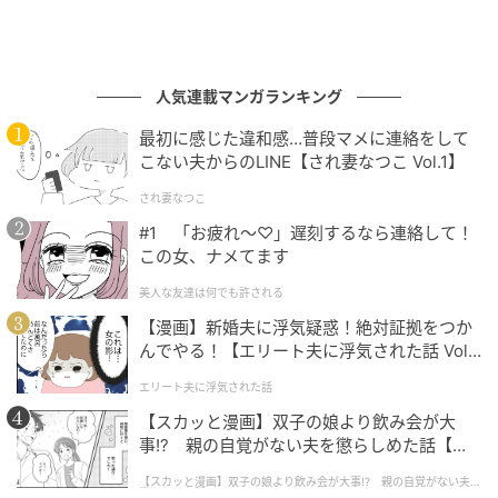
人気連載マンガランキング
最初に感じた違和感…普段マメに連絡をして
こない夫からのLINE【され妻なつこ Vol.1】
され妻なつこ
#1 「お疲れ〜♡」遅刻するなら連絡して！
この女、ナメてます
美人な友達は何でも許される
【漫画】新婚夫に浮気疑惑！絶対証拠をつか
んでやる！【エリート夫に浮気された話 Vol.
1】
エリート夫に浮気された話
【スカッと漫画】双子の娘より飲み会が大
事!? 親の自覚がない夫を懲らしめた話【第1
話】
【スカッと漫画】双子の娘より飲み会が大事!? 親の自覚がない夫を
懲らしめた話