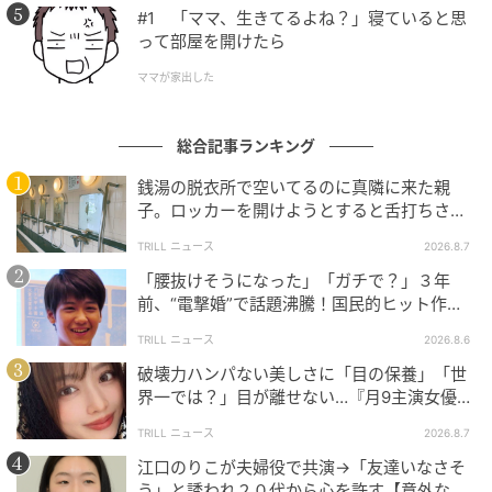
#1 「ママ、生きてるよね？」寝ていると思
って部屋を開けたら
モラハラ彼氏とその友人に家を乗っ取られた友
人の末路
ママが家出した
にちゃん
全話一覧を見る
総合記事ランキング
銭湯の脱衣所で空いてるのに真隣に来た親
クリエイター情報
子。ロッカーを開けようとすると舌打ちさ
れ…→直後、娘の放った“純粋な一言”に「心の
にちゃん
TRILL ニュース
2026.8.7
中で拍手」
小さな頃から絵が好きで、コロナ禍をきっかけに漫
「腰抜けそうになった」「ガチで？」３年
画を描きはじめる。職場をはじめ、過去に出会った
前、“電撃婚”で話題沸騰！国民的ヒット作
びっくりな人達をメインに描き、SNSで発信中。
『逃げ恥』で異彩放った【国宝級イケメン】
TRILL ニュース
2026.8.6
作品をもっとみる
破壊力ハンパない美しさに「目の保養」「世
界一では？」目が離せない…『月9主演女優
（34歳）』“極上”美ショットがすごい
TRILL ニュース
2026.8.7
の記事をもっとみる
江口のりこが夫婦役で共演→「友達いなさそ
う」と誘われ２０代から心を許す【意外な親