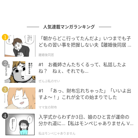
人気連載マンガランキング
「朝からどこ行ってたんだよ」いつまでも子
どもの習い事を把握しない夫【離婚後同居 Vo
l.1】
離婚後同居
#1 お義姉さんたちくるって、私話したよ
ね？ ねぇ、それでも…
ブログ：にちゃん（
にちゃLOG
）
ぜんぶ私のせい
#1 「あっ、財布忘れちゃった」「いいよ出
すよ〜！」これが全ての始まりでした
#15 なにかあったの？
ママ友の財布
入学式からわずか3日、娘のひと言が運命の
次の話を読む
分かれ道に…【私はモンペじゃありません Vo
前の話
第15話
l.1】
私はモンペじゃありません