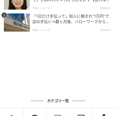
友芸人】とは？
TRILL ニュース
2026.8.7
「1日だけ手伝って」知人に頼まれ“1万円”で
店の手伝い→数ヶ月後、ハローワークから届
いた電話に50代女性が“青ざめたワケ”
TRILL ニュース
2026.8.7
カテゴリ一覧