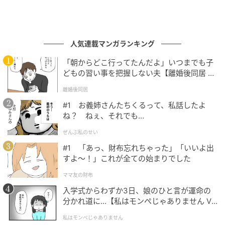
人気連載マンガランキング
「朝からどこ行ってたんだよ」いつまでも子
どもの習い事を把握しない夫【離婚後同居 Vo
l.1】
離婚後同居
#1 お義姉さんたちくるって、私話したよ
ね？ ねぇ、それでも…
ブログ：にちゃん（
にちゃLOG
）
ぜんぶ私のせい
#1 「あっ、財布忘れちゃった」「いいよ出
すよ〜！」これが全ての始まりでした
#4 もう帰りたい…！
ママ友の財布
入学式からわずか3日、娘のひと言が運命の
次の話を読む
分かれ道に…【私はモンペじゃありません Vo
前の話
第4話
l.1】
私はモンペじゃありません