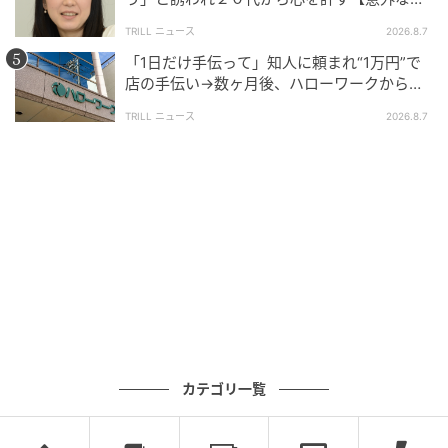
友芸人】とは？
TRILL ニュース
2026.8.7
「1日だけ手伝って」知人に頼まれ“1万円”で
店の手伝い→数ヶ月後、ハローワークから届
いた電話に50代女性が“青ざめたワケ”
TRILL ニュース
2026.8.7
カテゴリ一覧