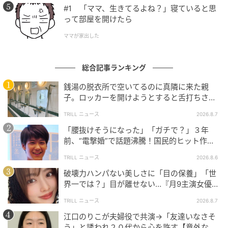
#1 「ママ、生きてるよね？」寝ていると思
って部屋を開けたら
モラハラ彼氏とその友人に家を乗っ取られた友
人の末路
ママが家出した
にちゃん
全話一覧を見る
総合記事ランキング
銭湯の脱衣所で空いてるのに真隣に来た親
クリエイター情報
子。ロッカーを開けようとすると舌打ちさ
れ…→直後、娘の放った“純粋な一言”に「心の
にちゃん
TRILL ニュース
2026.8.7
中で拍手」
小さな頃から絵が好きで、コロナ禍をきっかけに漫
「腰抜けそうになった」「ガチで？」３年
画を描きはじめる。職場をはじめ、過去に出会った
前、“電撃婚”で話題沸騰！国民的ヒット作
びっくりな人達をメインに描き、SNSで発信中。
『逃げ恥』で異彩放った【国宝級イケメン】
TRILL ニュース
2026.8.6
作品をもっとみる
破壊力ハンパない美しさに「目の保養」「世
界一では？」目が離せない…『月9主演女優
（34歳）』“極上”美ショットがすごい
TRILL ニュース
2026.8.7
の記事をもっとみる
江口のりこが夫婦役で共演→「友達いなさそ
う」と誘われ２０代から心を許す【意外な親