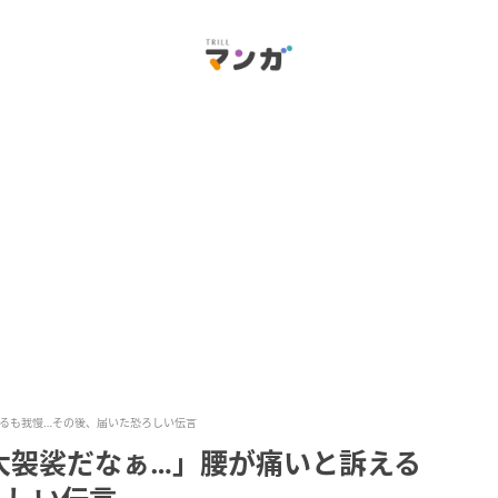
るも我慢…その後、届いた恐ろしい伝言
大袈裟だなぁ…」腰が痛いと訴える