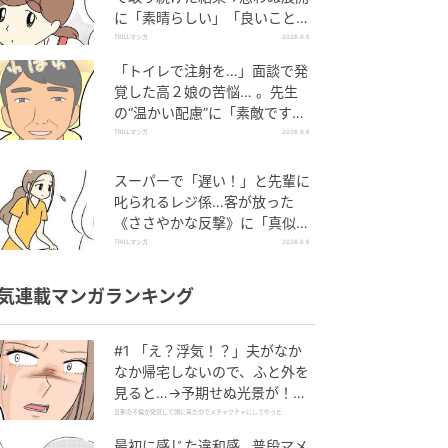
に「素晴らしい」「良いことし
ましたね」
TRILLマンガ
2026.8.6
「トイレで注射を…」面談で発
覚した高２娘の苦悩… 。先生
の“温かい配慮”に「素敵です
ね」「対応がいいね」
TRILLマンガ
2026.8.6
スーパーで「遅い！」と先輩に
叱られるレジ係…客が放った
《ささやかな反撃》に「真似し
たい！」「私もです」
TRILLマンガ
2026.8.6
気連載マンガランキング
#1 「え？浮気！？」夫がなか
なか帰宅しないので、ふと外を
見ると…→予期せぬ光景が！｜
旦那の不倫が発覚して頭に来た
旦那の不倫が発覚して頭に来たのでメチャクチャにしてやった
のでメチャクチャにしてやった
最初に感じた違和感…普段マメ