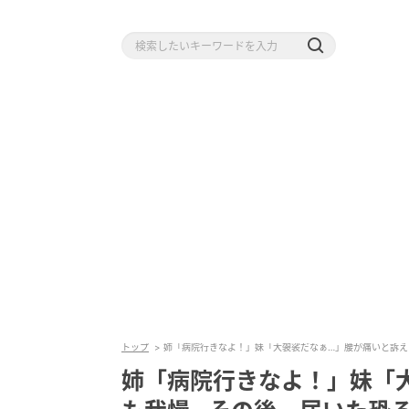
トップ
姉「病院行きなよ！」妹「大袈裟だなぁ…」腰が痛いと訴え
姉「病院行きなよ！」妹「