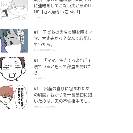
に連絡をしてこない夫からのLI
NE【され妻なつこ Vol.1】
され妻なつこ
#1 子どもの実名と顔を晒すマ
マ、大丈夫かな？なんて心配し
ていたら。
SNSに子供の顔を晒すママ
#1 「ママ、生きてるよね？」
寝ていると思って部屋を開けた
ら
ママが家出した
#1 出産の喜びに包まれたあ
の瞬間。我が子を一番最初に抱
いたのは、夫の不倫相手でし
た。
助産師と不倫した夫の末路