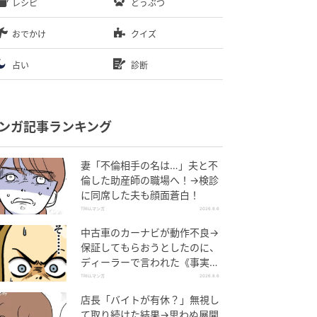
レシピ
どうぶつ
おでかけ
クイズ
占い
診断
ンガ記事ランキング
妻「不倫相手の名は…」夫と不
倫した助産師の職場へ！→検診
に同席した夫も顔面蒼白！
TRILLマンガ
2026.8.6
中古車のカーナビが動作不良→
保証してもらおうとしたのに、
ディーラーで言われた《事実》
に唖然…
TRILLマンガ
2026.8.6
店長「バイトが有休？」無視し
て取り続けた結果→思わぬ展開