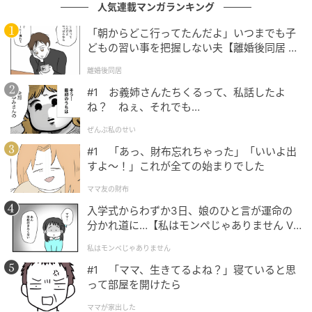
人気連載マンガランキング
「朝からどこ行ってたんだよ」いつまでも子
どもの習い事を把握しない夫【離婚後同居 Vo
l.1】
離婚後同居
#1 お義姉さんたちくるって、私話したよ
ウーマンエキサイト
ね？ ねぇ、それでも…
ぜんぶ私のせい
■壮絶な認知症介護の現実
#1 「あっ、財布忘れちゃった」「いいよ出
すよ〜！」これが全ての始まりでした
ママ友の財布
入学式からわずか3日、娘のひと言が運命の
分かれ道に…【私はモンペじゃありません Vo
l.1】
私はモンペじゃありません
#1 「ママ、生きてるよね？」寝ていると思
って部屋を開けたら
ママが家出した