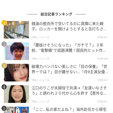
総合記事ランキング
銭湯の脱衣所で空いてるのに真隣に来た親
子。ロッカーを開けようとすると舌打ちさ
れ…→直後、娘の放った“純粋な一言”に「心の
TRILL ニュース
2026.8.7
中で拍手」
「腰抜けそうになった」「ガチで？」３年
前、“電撃婚”で話題沸騰！国民的ヒット作
『逃げ恥』で異彩放った【国宝級イケメン】
TRILL ニュース
2026.8.6
破壊力ハンパない美しさに「目の保養」「世
界一では？」目が離せない…『月9主演女優
（34歳）』“極上”美ショットがすごい
TRILL ニュース
2026.8.7
江口のりこが夫婦役で共演→「友達いなさそ
う」と誘われ２０代から心を許す【意外な親
ウーマンエキサイト
友芸人】とは？
TRILL ニュース
2026.8.7
「ここ…私の家だよね？」海外赴任から帰宅