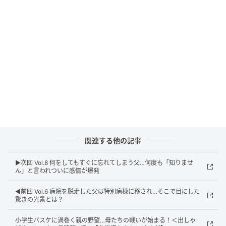
関連する他の記事
▶︎次回 Vol.8 何をしてもすぐに忘れてしまう父…何度も「知りませ
ん」と言われついに感情が爆発
◀︎前回 Vol.6 病院を脱走した父は特別病棟に移され…そこで目にした
驚きの光景とは？
小学生バスケに渦巻く親の野望…母たちの戦いが始まる！＜出しゃ
ウーマンエキサイト