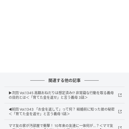
ウーマンエキサイト
関連する他の記事
▶︎次回 Vol.1345 高額おねだりは想定済み!? 非常識な行動を取る義母
の目的とは＜「育てた金を返せ」と言う義母 3話＞
◀︎前回 Vol.1343 「お金を返して」って何？ 結婚前に知った彼の秘密
＜「育てた金を返せ」と言う義母 1話＞
ママ友の家が汚部屋で衝撃！ 10年来の友達に一体何が…？＜ママ友
ウーマンエキサイト