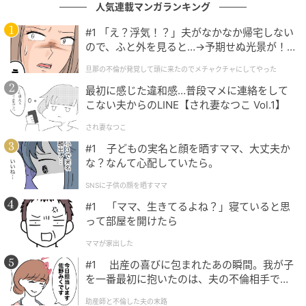
人気連載マンガランキング
#1 「え？浮気！？」夫がなかなか帰宅しない
ので、ふと外を見ると…→予期せぬ光景が！
｜旦那の不倫が発覚して頭に来たのでメチャ
旦那の不倫が発覚して頭に来たのでメチャクチャにしてやった
クチャにしてやった
最初に感じた違和感…普段マメに連絡をして
こない夫からのLINE【され妻なつこ Vol.1】
ウーマンエキサイト
され妻なつこ
#1 子どもの実名と顔を晒すママ、大丈夫か
な？なんて心配していたら。
SNSに子供の顔を晒すママ
#1 「ママ、生きてるよね？」寝ていると思
って部屋を開けたら
ママが家出した
#1 出産の喜びに包まれたあの瞬間。我が子
を一番最初に抱いたのは、夫の不倫相手でし
た。
助産師と不倫した夫の末路