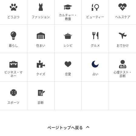
ウーマンエキサイト
カルチャー・
どうぶつ
ファッション
ビューティー
ヘルスケア
教養
暮らし
住まい
レシピ
グルメ
おでかけ
ビジネス・マ
心理テスト・
クイズ
恋愛
占い
ネー
診断
スポーツ
診断
ウーマンエキサイト
ページトップへ戻る