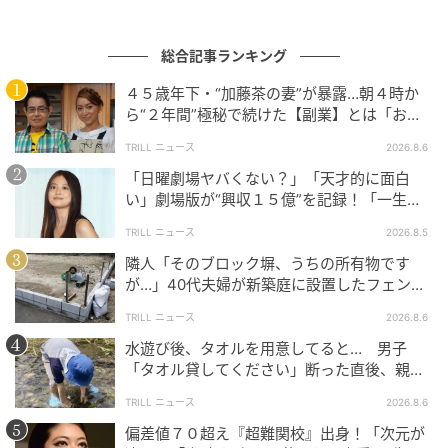
ウーマンエキサイト
総合記事ランキング
４５歳年下・“加藤茶の妻”が暴露…朝４時か
ら“２年間”極秘で続けた【副業】とは「お金
を稼ぐのって大変」
TRILL ニュース
2026.8.6
「日曜劇場ヤバくない？」「天才的に面白
い」劇場版が“興収１５億”を記録！「一生言
い続ける」放送後も続く“切望の声”
TRILL ニュース
2026.8.5
隣人「そのブロック塀、うちの所有物です
が…」40代夫婦が新築庭に設置したフェン
ス、直後に迫られた"顛末"
TRILL ニュース
2026.8.6
ウーマンエキサイト
水遊び後、タオルを用意してると… 男子
「タオル貸してください」断った直後、親が
大声で放った一言に絶句
TRILL ニュース
2026.8.6
偏差値７０超え『超難関校』出身！「次元が