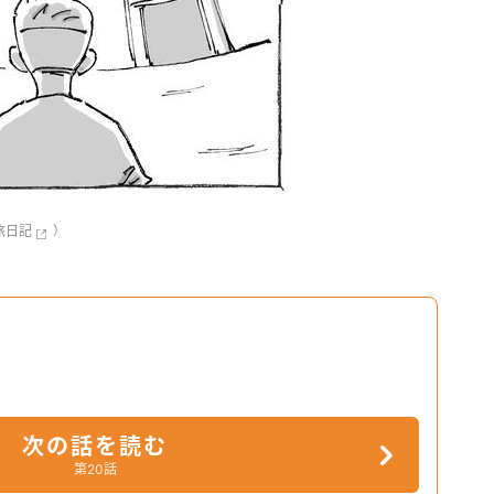
旅日記
）
次の話を読む
第20話