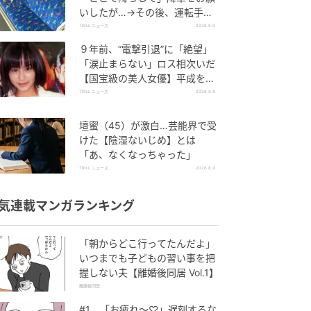
いしたが…→その後、運転手が
放った一言とは？
TRILL ニュース
2026.8.9
９年前、“電撃引退”に「絶望」
「涙止まらない」ロス相次いだ
【国宝級の美人女優】平成を風
靡した「伝説的」逸材
TRILL ニュース
2026.8.8
壇蜜（45）が激白…芸能界で受
けた【陰湿ないじめ】とは
「あ、なくなっちゃった」
TRILL ニュース
2026.8.9
気連載マンガランキング
「朝からどこ行ってたんだよ」
いつまでも子どもの習い事を把
握しない夫【離婚後同居 Vol.1】
離婚後同居
#1 「お疲れ〜♡」遅刻するな