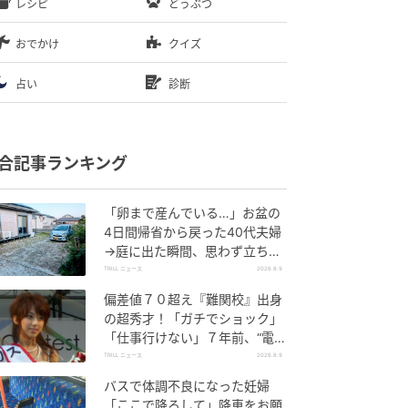
レシピ
どうぶつ
おでかけ
クイズ
占い
診断
合記事ランキング
「卵まで産んでいる…」お盆の
4日間帰省から戻った40代夫婦
→庭に出た瞬間、思わず立ち尽
くしたワケ
TRILL ニュース
2026.8.9
偏差値７０超え『難関校』出身
の超秀才！「ガチでショック」
「仕事行けない」７年前、“電撃
婚”にロス相次いだ【美人アナ】
TRILL ニュース
2026.8.9
バスで体調不良になった妊婦
「ここで降ろして」降車をお願