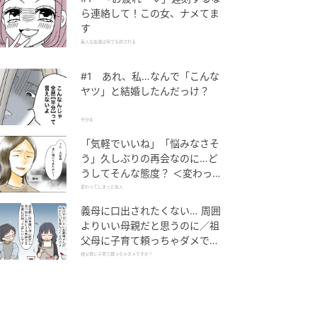
ら連絡して！この女、ナメてま
す
美人な友達は何でも許される
#1 あれ、私…なんで「こんな
ヤツ」と結婚したんだっけ？
半分夫
「気軽でいいね」「悩みなさそ
う」久しぶりの再会なのに…ど
うしてそんな態度？ ＜変わって
しまった友人 1話＞【ため息が
変わってしまった友人
こぼれる日には】
義母に口出されたくない… 周囲
よりいい母親だと思うのに／祖
父母に子育て頼っちゃダメです
か？（1）【私のママ友付き合
祖父母に子育て頼っちゃダメですか？
い事情 まんが】