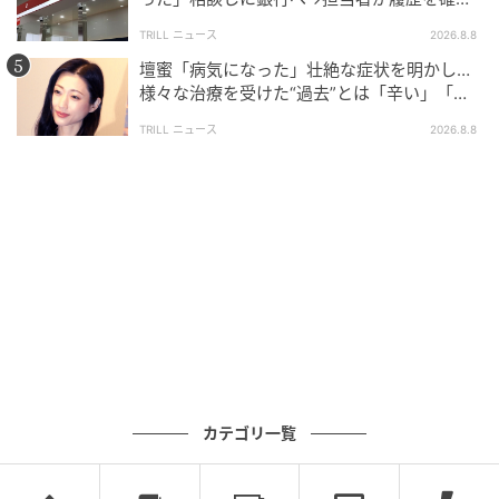
したところ…判明した“恐ろしい事実”
TRILL ニュース
2026.8.8
壇蜜「病気になった」壮絶な症状を明かし…
様々な治療を受けた“過去”とは「辛い」「苦
ブログ：五箇野人（
五箇野人の海外旅日記
）
しい」
TRILL ニュース
2026.8.8
#16 ウチで働いてみないか？
次の話を読む
前の話
第16話
海外青年が日本人女性に救われた話。
五箇野人
全話一覧を見る
カテゴリ一覧