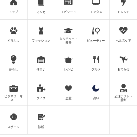
クリエイター情報
トップ
マンガ
エピソード
エンタメ
トレンド
五箇野人
甚平と忍ハチマキ姿で海外を旅する漫画家。ゲッサ
ン（小学館）で連載中。
作品をもっとみる
カルチャー・
どうぶつ
ファッション
ビューティー
ヘルスケア
教養
の記事をもっとみる
暮らし
住まい
レシピ
グルメ
おでかけ
ビジネス・マ
心理テスト・
クイズ
恋愛
占い
ネー
診断
スポーツ
診断