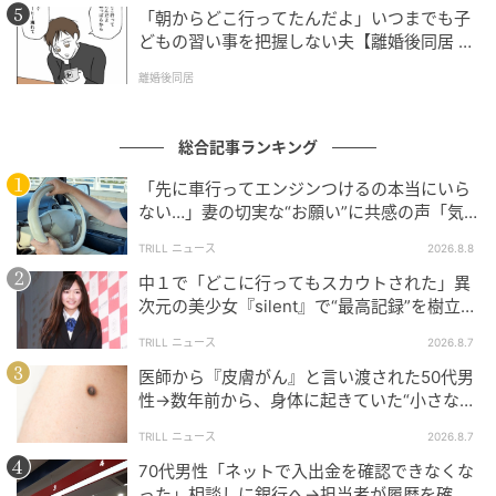
「朝からどこ行ってたんだよ」いつまでも子
どもの習い事を把握しない夫【離婚後同居 Vo
l.1】
離婚後同居
総合記事ランキング
「先に車行ってエンジンつけるの本当にいら
ない…」妻の切実な“お願い”に共感の声「気
づかないんですよね…」
TRILL ニュース
2026.8.8
中１で「どこに行ってもスカウトされた」異
次元の美少女『silent』で“最高記録”を樹立し
た「反則級」の【トップ女優】
TRILL ニュース
2026.8.7
医師から『皮膚がん』と言い渡された50代男
性→数年前から、身体に起きていた“小さな異
変”に「あのとき受診していれば…」
TRILL ニュース
2026.8.7
70代男性「ネットで入出金を確認できなくな
った」相談しに銀行へ→担当者が履歴を確認