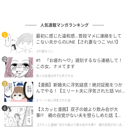
人気連載マンガランキング
最初に感じた違和感…普段マメに連絡をして
こない夫からのLINE【され妻なつこ Vol.1】
され妻なつこ
#1 「お疲れ〜♡」遅刻するなら連絡して！
この女、ナメてます
美人な友達は何でも許される
【漫画】新婚夫に浮気疑惑！絶対証拠をつか
んでやる！【エリート夫に浮気された話 Vol.
1】
エリート夫に浮気された話
【スカッと漫画】双子の娘より飲み会が大
事!? 親の自覚がない夫を懲らしめた話【第1
話】
【スカッと漫画】双子の娘より飲み会が大事!? 親の自覚がない夫を
懲らしめた話